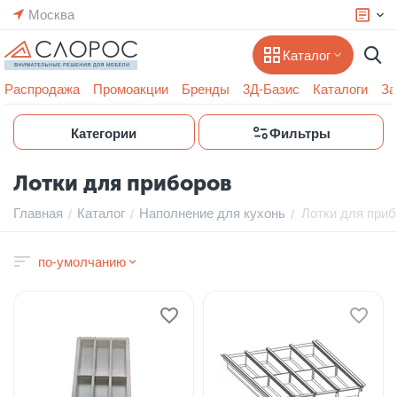
Москва
Каталог
Распродажа
Промоакции
Бренды
3Д-Базис
Каталоги
За
Категории
Фильтры
Лотки для приборов
Главная
Каталог
Наполнение для кухонь
Лотки для при
/
/
/
по-умолчанию