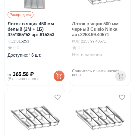
Распродажа
Лоток в ящик 450 мм
Лоток в ящик 500 мм
белый (2М + 1Б)
черный Cuisio Ninka
475*365*52 арт.815253
арт.2253.99.40571
КОД:
815253
КОД:
2253.99.40571
0.0
0.0
Нет в наличии
Доступно:
*
6 шт.
Свяжитесь с нами насчёт 
365.50
₽
от
цены
(Включая налог)