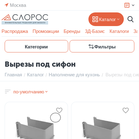
Москва
Каталог
Распродажа
Промоакции
Бренды
3Д-Базис
Каталоги
За
Категории
Фильтры
Вырезы под сифон
Главная
Каталог
Наполнение для кухонь
Вырезы под си
/
/
/
по-умолчанию