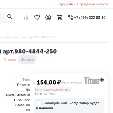
Продавцы
ЛК продавца
Контакты
+7 (499) 322-83-10
k, никель матовый арт.980-4844-250
й арт.980-4844-250
Отзывы
Вопросы
Titus
154.00
₽
от
(Включая налог)
Пластик
Узнать цену для юр. лиц
Да
Нет в наличии
Никель матовый
Push Lock
Сообщить мне, когда товар будет
Словения
в наличии
500