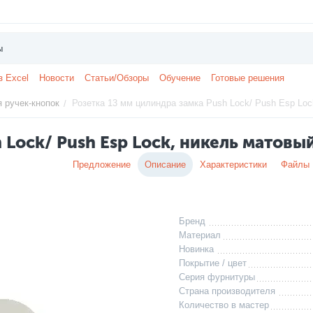
з Excel
Новости
Статьи/Обзоры
Обучение
Готовые решения
я ручек-кнопок
Розетка 13 мм цилиндра замка Push Lock/ Push Esp Loc
/
 Lock/ Push Esp Lock, никель матовы
Предложение
Описание
Характеристики
Файлы
Бренд
Материал
Новинка
Покрытие / цвет
Серия фурнитуры
Страна производителя
Количество в мастер