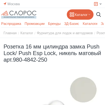
Москва
Каталог
Распродажа
Промоакции
Бренды
3Д-Базис
Каталоги
За
Главная
Каталог
Фурнитура для лодок и автодомов
Розе
/
/
/
Розетка 16 мм цилиндра замка Push
Lock/ Push Esp Lock, никель матовый
арт.980-4842-250