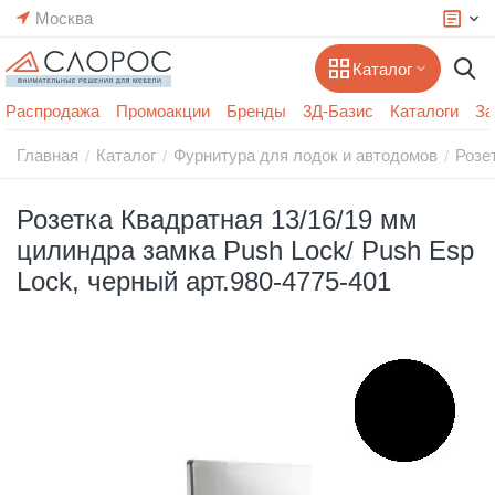
Москва
Каталог
Распродажа
Промоакции
Бренды
3Д-Базис
Каталоги
За
Главная
Каталог
Фурнитура для лодок и автодомов
Розе
/
/
/
Розетка Квадратная 13/16/19 мм
цилиндра замка Push Lock/ Push Esp
Lock, черный арт.980-4775-401