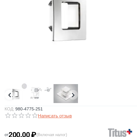
КОД:
980-4775-251
Написать отзыв
200.00
₽
от
(Включая налог)