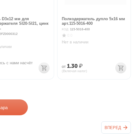
 D3х12 мм для
Полкодержатель дупло 5х16 мм
ржателя SI20-SI21, цинк
арт.115-5016-400
.
КОД:
115-5016-400
2FZ0000312
0.0
Нет в наличии
аличии
сь с нами насчёт 
1.30
₽
от
(Включая налог)
вара
ВПЕРЕД