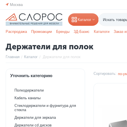
Москва
Каталог
Распродажа
Промоакции
Бренды
3Д-Базис
Каталоги
Заказ и
Держатели для полок
Главная
Каталог
Держатели для полок
/
/
Сортировать:
по-у
Уточнить категорию
Полкодержатели
Кабель каналы
Стеклодержатели и фурнитура для
стекла
Держатели для зеркала
Держатели cd дисков