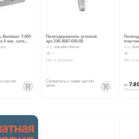
 Валмакс T-005
Полкодержатель угловой
Полкоде
а 0 мм, сати...
арт.338-3687-650-00
пласти
(сс)
КОД:
338-3687-650-00
КОД:
SO0
0.0
0.0
Нет в наличии
Нет в н
и насчёт 
Свяжитесь с нами насчёт 
7.8
от
цены
(Включая