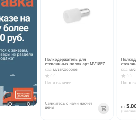
Полкодержатель для
Полкод
стеклянных полок арт.MV18FZ
стекля
КОД:
MV18FZ0000005
КОД:
MV2
0.0
0.0
Нет в наличии
Нет в н
Свяжитесь с нами насчёт 
5.0
от
цены
(Включая