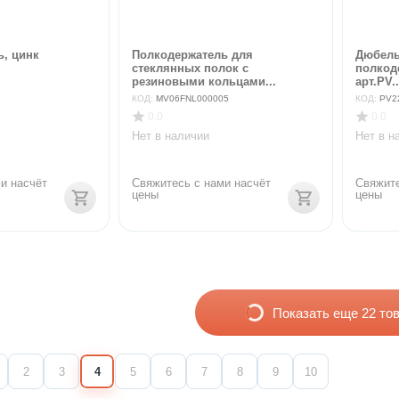
, цинк
Полкодержатель для
Дюбель
стеклянных полок с
полкоде
резиновыми кольцами...
арт.PV..
КОД:
MV06FNL000005
КОД:
PV2
0.0
0.0
Нет в наличии
Нет в н
и насчёт 
Свяжитесь с нами насчёт 
Свяжите
цены
цены
Показать еще 22 то
2
3
4
5
6
7
8
9
10