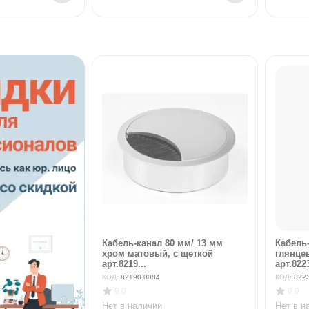
Кабель-канал 80 мм/ 13 мм
Кабель
хром матовый, с щеткой
глянце
арт.8219...
арт.822
КОД:
82190.0084
КОД:
822
0.0
0.0
Нет в наличии
Нет в н