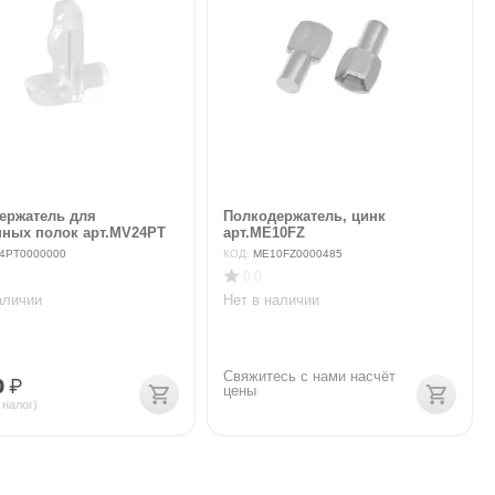
ержатель для
Полкодержатель, цинк
нных полок арт.MV24PT
арт.ME10FZ
4PT0000000
КОД:
ME10FZ0000485
0.0
аличии
Нет в наличии
Свяжитесь с нами насчёт 
0
₽
цены
 налог)