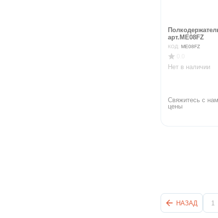
Полкодержатель
арт.ME08FZ
КОД:
ME08FZ
0.0
Нет в наличии
Свяжитесь с нам
цены
НАЗАД
1