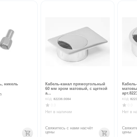
ь, никель
Кабель-канал прямоугольный
Кабель
60 мм хром матовый, с щеткой
матовы
а...
арт.822
5
КОД:
82236.0084
КОД:
822
0.0
0.0
Нет в наличии
Нет в н
Свяжитесь с нами насчёт 
Свяжите
цены
цены