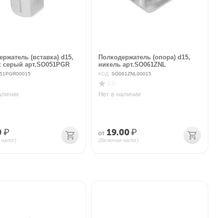
ржатель (вставка) d15,
Полкодержатель (опора) d15,
к серый арт.SO051PGR
никель арт.SO061ZNL
51PGR00015
КОД:
SO061ZNL00015
0.0
аличии
Нет в наличии
0
₽
19.00
₽
от
 налог)
(Включая налог)