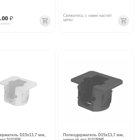
Свяжитесь с нами насчёт 
.00
₽
цены
 налог)
ержатель D15х13,7 мм,
Полкодержатель D15х13,7 мм,
арт.SI21PB
черный арт.SI21PNE