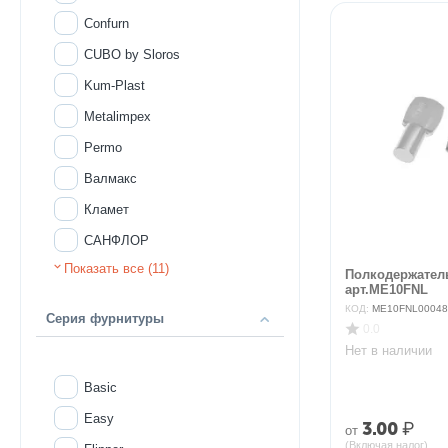
Confurn
CUBO by Sloros
Kum-Plast
Metalimpex
Permo
Валмакс
Кламет
САНФЛОР
Показать все (11)
НЕОпласт
Полкодержател
арт.ME10FNL
КОД:
ME10FNL00048
Серия фурнитуры
0.0
Нет в наличии
Basic
Easy
3.00
₽
от
(Включая налог)