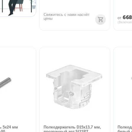
Свяжитесь с нами насчёт 
668
от
цены
(Включая
ь 5х24 мм
Полкодержатель D15х13,7 мм,
Полкод
-00
прозрачный арт.SI21PT
белый 