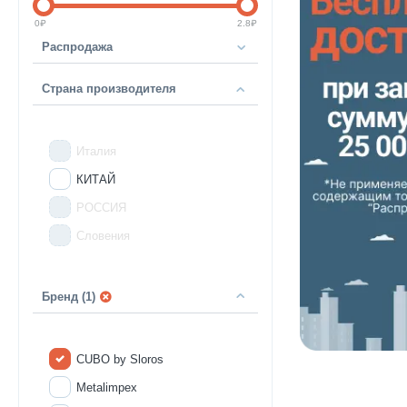
0
₽
2.8
₽
Распродажа
Страна производителя
Италия
КИТАЙ
РОССИЯ
Словения
Бренд (1)
CUBO by Sloros
Metalimpex