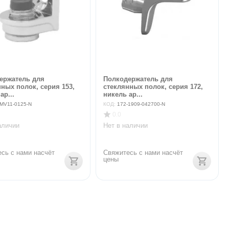
ержатель для
Полкодержатель для
ных полок, серия 153,
стеклянных полок, серия 172,
ар...
никель ар...
-MV11-0125-N
КОД:
172-1909-042700-N
0.0
аличии
Нет в наличии
сь с нами насчёт 
Свяжитесь с нами насчёт 
цены