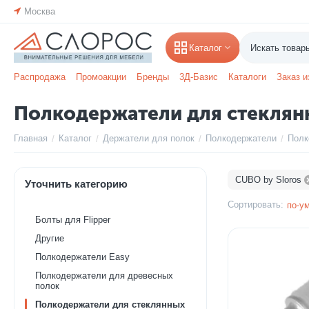
Москва
Каталог
Распродажа
Промоакции
Бренды
3Д-Базис
Каталоги
Заказ и
Полкодержатели для стеклян
Главная
Каталог
Держатели для полок
Полкодержатели
Полк
/
/
/
/
CUBO by Sloros
Уточнить категорию
Сортировать:
по-у
Болты для Flipper
Другие
Полкодержатели Easy
Полкодержатели для древесных
полок
Полкодержатели для стеклянных