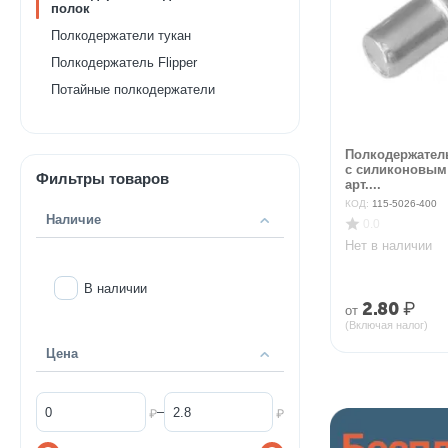
полок
Полкодержатели тукан
Полкодержатель Flipper
Потайные полкодержатели
Полкодержател
с силиконовым
Фильтры товаров
арт....
КОД:
115-5026-400
Наличие
0.0
Нет в наличии
В наличии
2.80
₽
от
(Включая налог)
Цена
–
₽
₽