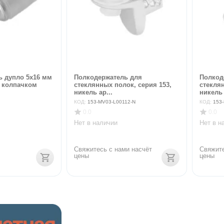
ь дупло 5х16 мм
Полкодержатель для
Полкод
 колпачком
стеклянных полок, серия 153,
стеклян
никель ар...
никель 
КОД:
153-MV03-L00112-N
КОД:
153
0.0
0.0
Нет в наличии
Нет в н
Свяжитесь с нами насчёт 
Свяжите
цены
цены