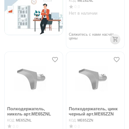
КОД:
ME18ZNL
0.0
Нет в наличии
Свяжитесь с нами насчёт 
цены
Полкодержатель,
Полкодержатель, цинк
никель арт.ME65ZNL
черный арт.ME65ZZN
КОД:
ME65ZNL
КОД:
ME65ZZN
0.0
0.0