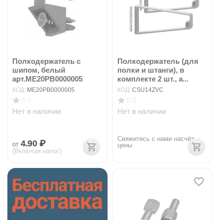
Полкодержатель с
Полкодержатель (для
шипом, белый
полки и штанги), в
арт.ME20PB0000005
комплекте 2 шт., а...
КОД:
ME20PB0000005
КОД:
CSU14ZVC
0.0
0.0
Нет в наличии
Нет в наличии
Свяжитесь с нами насчёт 
4.90
₽
от
цены
(Включая налог)