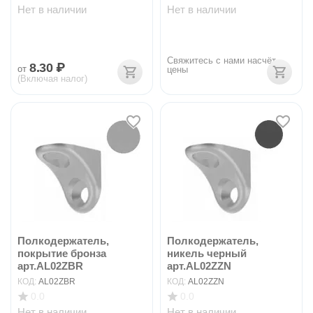
Нет в наличии
Нет в наличии
Свяжитесь с нами насчёт 
8.30
₽
от
цены
(Включая налог)
Полкодержатель,
Полкодержатель,
покрытие бронза
никель черный
арт.AL02ZBR
арт.AL02ZZN
КОД:
AL02ZBR
КОД:
AL02ZZN
0.0
0.0
Нет в наличии
Нет в наличии