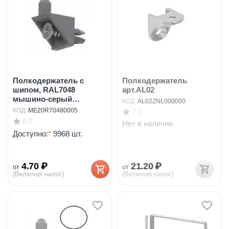
Полкодержатель с
Полкодержатель
шипом, RAL7048
арт.AL02
мышино-серый
КОД:
AL02ZNL000000
арт.ME20R704...
КОД:
ME20R70480005
0.0
0.0
Нет в наличии
Доступно:
*
9968 шт.
4.70
₽
21.20
₽
от
от
(Включая налог)
(Включая налог)