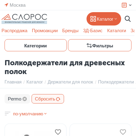
Москва
Каталог
Распродажа
Промоакции
Бренды
3Д-Базис
Каталоги
За
Категории
Фильтры
Полкодержатели для древесных
полок
Главная
Каталог
Держатели для полок
Полкодержатели
/
/
/
Permo
Сбросить
по-умолчанию