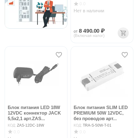
0.0
Нет в наличии
8 490.00
₽
от
(Включая налог)
Блок питания LED 18W
Блок питания SLIM LED
12VDC коннектор JACK
PREMIUM 50W 12VDC,
5,5x2,1 арт.ZAS...
без проводов арт...
КОД:
ZAS-12DC-18W
КОД:
TRA-S-50W-T-01
0.0
0.0