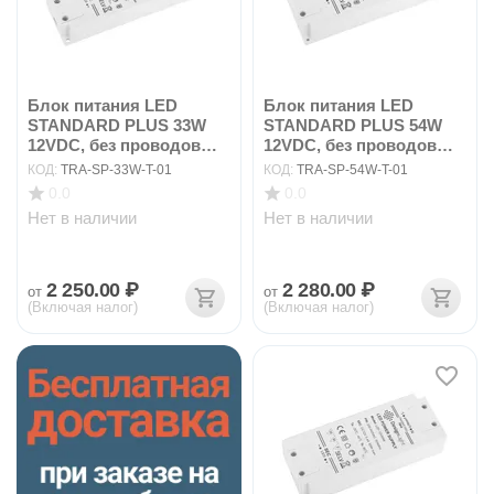
Блок питания LED
Блок питания LED
STANDARD PLUS 33W
STANDARD PLUS 54W
12VDC, без проводов
12VDC, без проводов
ар...
ар...
КОД:
TRA-SP-33W-T-01
КОД:
TRA-SP-54W-T-01
0.0
0.0
Нет в наличии
Нет в наличии
2 250.00
₽
2 280.00
₽
от
от
(Включая налог)
(Включая налог)