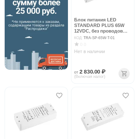
Блок питания LED
STANDARD PLUS 65W
12VDC, без проводов
ар...
КОД:
TRA-SP-65W-T-01
0.0
Нет в наличии
2 830.00
₽
от
(Включая налог)