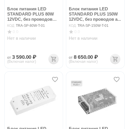
Блок питания LED
Блок питания LED
STANDARD PLUS 80W
STANDARD PLUS 150W
12VDC, без проводов
12VDC, без проводов а...
ар...
КОД:
TRA-SP-80W-T-01
КОД:
TRA-SP-150W-T-01
0.0
0.0
Нет в наличии
Нет в наличии
3 590.00
₽
8 650.00
₽
от
от
(Включая налог)
(Включая налог)
Блок питания LED
Блок питания LED