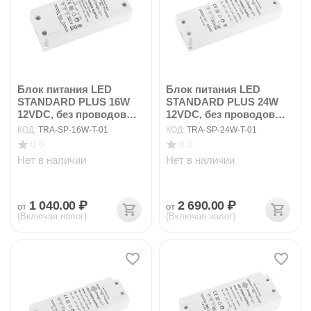
Блок питания LED
Блок питания LED
STANDARD PLUS 16W
STANDARD PLUS 24W
12VDC, без проводов
12VDC, без проводов
ар...
ар...
КОД:
TRA-SP-16W-T-01
КОД:
TRA-SP-24W-T-01
0.0
0.0
Нет в наличии
Нет в наличии
1 040.00
₽
2 690.00
₽
от
от
(Включая налог)
(Включая налог)