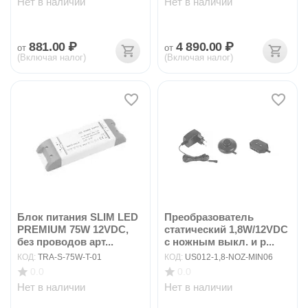
Нет в наличии
Нет в наличии
881.00
₽
4 890.00
₽
от
от
(Включая налог)
(Включая налог)
Блок питания SLIM LED
Преобразователь
PREMIUM 75W 12VDC,
статический 1,8W/12VDC
без проводов арт...
с ножным выкл. и р...
КОД:
TRA-S-75W-T-01
КОД:
US012-1,8-NOZ-MIN06
0.0
0.0
Нет в наличии
Нет в наличии