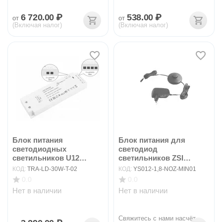
6 720.00
₽
538.00
₽
от
от
(Включая налог)
(Включая налог)
Блок питания
Блок питания для
светодиодных
светодиод
светильников U12
светильников ZSI
30W/12VDC арт....
1,8W/12VDC ар...
КОД:
TRA-LD-30W-T-02
КОД:
YS012-1,8-NOZ-MIN01
0.0
0.0
Нет в наличии
Нет в наличии
Свяжитесь с нами насчёт 