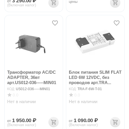
3 290.00
₽
от
цены
(Включая налог)
Трансформатор AC/DC
Блок питания SLIM FLAT
ADAPTER, 36вт
LED 6W 12VDC, без
арт.US012-036-----MIN01
проводов арт.TRA...
КОД:
US012-036-----MIN01
КОД:
TRA-F-6W-T-01
0.0
0.0
Нет в наличии
Нет в наличии
1 950.00
₽
1 090.00
₽
от
от
(Включая налог)
(Включая налог)