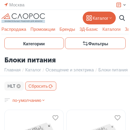
Москва
Каталог
Распродажа
Промоакции
Бренды
3Д-Базис
Каталоги
За
Категории
Фильтры
Блоки питания
Главная
Каталог
Освещение и электрика
Блоки питания
/
/
/
HLT
Сбросить
по-умолчанию