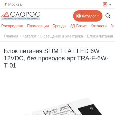
Москва
Каталог
Распродажа
Промоакции
Бренды
3Д-Базис
Каталоги
За
Главная
Каталог
Освещение и электрика
Блоки питания
/
/
/
Блок питания SLIM FLAT LED 6W
12VDC, без проводов арт.TRA-F-6W-
T-01