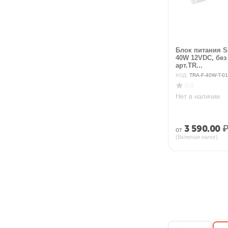
Блок питания S
40W 12VDC, без
арт.TR...
КОД:
TRA-F-40W-T-01
0.0
Нет в наличии
3 590.00
от
(Включая налог)