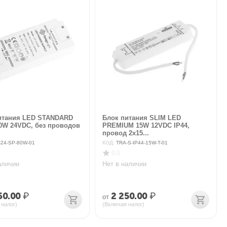
итания LED STANDARD
Блок питания SLIM LED
0W 24VDC, без проводов
PREMIUM 15W 12VDC IP44,
провод 2х15...
-24-SP-80W-01
КОД:
TRA-S-IP44-15W-T-01
0.0
аличии
Нет в наличии
60.00
₽
2 250.00
₽
от
 налог)
(Включая налог)