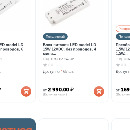
Распро
Популярный
Попул
ED model LD
Блок питания LED model LD
Преобр
 проводов, 6
15W 12VDC, без проводов, 4
1,5W/12
мини...
1,5W...
01
КОД:
TRA-LD-15W-T-01
КОД:
ZSI
0.0
0.0
.
Доступно:
*
65 шт.
Доступн
₽
2 990.00
₽
169
от
от
(Включая налог)
(Включая