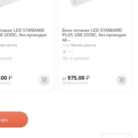
итания LED STANDARD
Блок питания LED STANDARD
W 12VDC, без проводов
PLUS 12W 12VDC, без проводов
ар...
-SP-7W-T-01
КОД:
TRA-SP-12W-T-01
0.0
аличии
Нет в наличии
.00
₽
975.00
₽
от
 налог)
(Включая налог)
вара