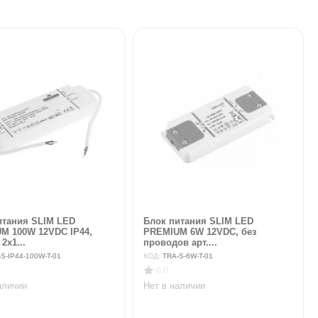
итания SLIM LED
Блок питания SLIM LED
M 100W 12VDC IP44,
PREMIUM 6W 12VDC, без
2х1...
проводов арт....
S-IP44-100W-T-01
КОД:
TRA-S-6W-T-01
0.0
аличии
Нет в наличии