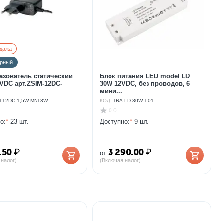
дажа
ярный
азователь статический
Блок питания LED model LD
VDC арт.ZSIM-12DC-
30W 12VDC, без проводов, 6
мини...
M-12DC-1,5W-MN13W
КОД:
TRA-LD-30W-T-01
0.0
о:
*
23 шт.
Доступно:
*
9 шт.
.50
₽
3 290.00
₽
от
 налог)
(Включая налог)