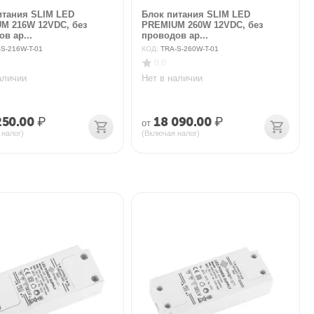
итания SLIM LED
Блок питания SLIM LED
M 216W 12VDC, без
PREMIUM 260W 12VDC, без
в ар...
проводов ар...
-S-216W-T-01
КОД:
TRA-S-260W-T-01
0.0
аличии
Нет в наличии
250.00
₽
18 090.00
₽
от
 налог)
(Включая налог)