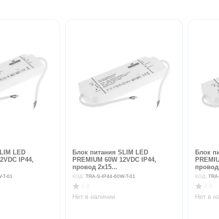
SLIM LED
Блок питания SLIM LED
Блок п
2VDC IP44,
PREMIUM 60W 12VDC IP44,
PREMIU
провод 2х15...
провод 
-T-01
КОД:
TRA-S-IP44-60W-T-01
КОД:
TRA-
0.0
0.0
Нет в наличии
Нет в н