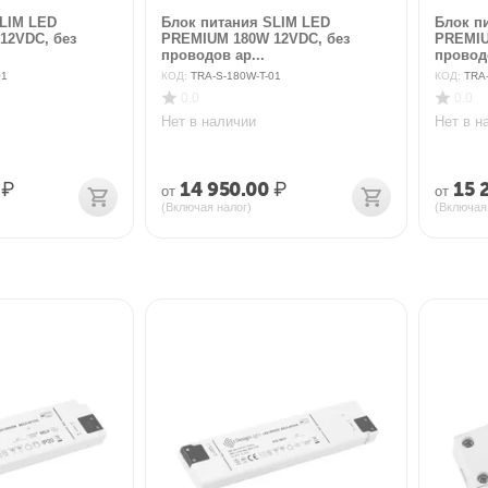
SLIM LED
Блок питания SLIM LED
Блок п
12VDC, без
PREMIUM 180W 12VDC, без
PREMIU
проводов ар...
проводо
01
КОД:
TRA-S-180W-T-01
КОД:
TRA
0.0
0.0
Нет в наличии
Нет в н
₽
14 950.00
₽
15 
от
от
(Включая налог)
(Включая