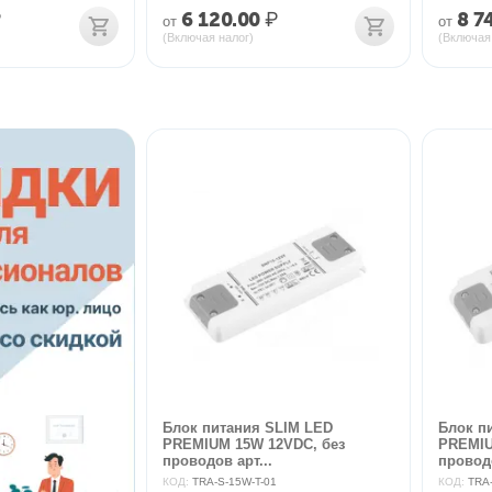
₽
6 120.00
₽
8 7
от
от
(Включая налог)
(Включая
Блок питания SLIM LED
Блок п
PREMIUM 15W 12VDC, без
PREMIU
проводов арт...
проводо
КОД:
TRA-S-15W-T-01
КОД:
TRA-