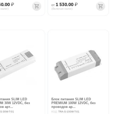
40.00
₽
1 530.00
₽
от
 налог)
(Включая налог)
итания SLIM LED
Блок питания SLIM LED
M 30W 12VDC, без
PREMIUM 100W 12VDC, без
в арт...
проводов ар...
S-30W-T-01
КОД:
TRA-S-100W-T-01