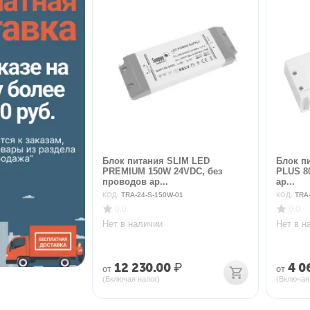
Блок питания SLIM LED
Блок п
PREMIUM 150W 24VDC, без
PLUS 8
проводов ар...
ар...
КОД:
TRA-24-S-150W-01
КОД:
TRA
0.0
0.0
Нет в наличии
Нет в н
12 230.00
₽
4 0
от
от
(Включая налог)
(Включая