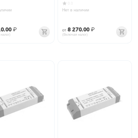
0.0
аличии
Нет в наличии
10.00
₽
8 270.00
₽
от
 налог)
(Включая налог)