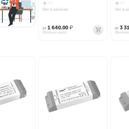
0.0
0.0
Нет в наличии
Нет в н
1 640.00
₽
3 3
от
от
(Включая налог)
(Включая