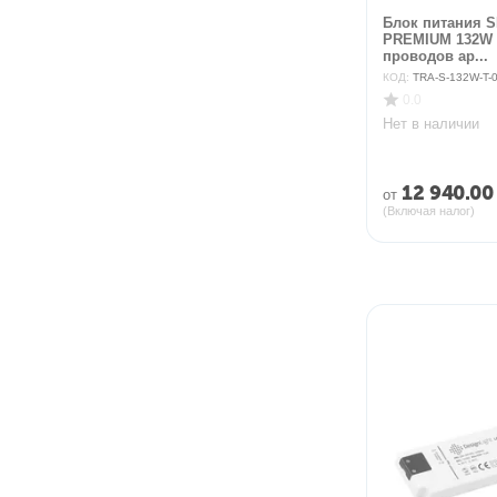
Блок питания 
PREMIUM 132W 
проводов ар...
КОД:
TRA-S-132W-T-
0.0
Нет в наличии
12 940.00
от
(Включая налог)