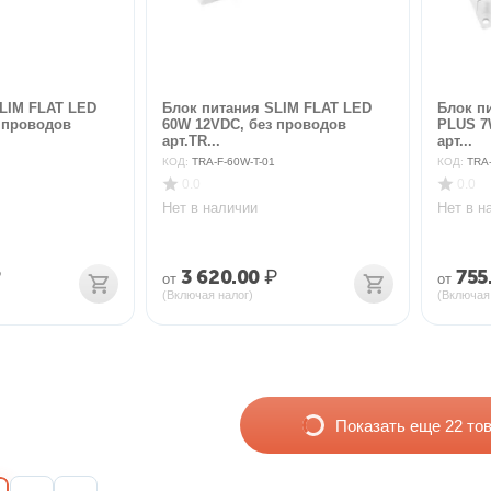
LIM FLAT LED
Блок питания SLIM FLAT LED
Блок п
 проводов
60W 12VDC, без проводов
PLUS 7
арт.TR...
арт...
КОД:
TRA-F-60W-T-01
КОД:
TRA
0.0
0.0
Нет в наличии
Нет в н
₽
3 620.00
₽
755
от
от
(Включая налог)
(Включая
Показать еще 22 то