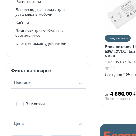
Разветвители
Беспроводные заряди для
установки в мебели
Кабели
Лампочки для мебельных
светильников
Популярный
Электрические удлинители
Блок питания L
60W 12VDC, без
мини...
КОД:
TRA-LD-60W-T-
0.0
Фильтры товаров
Доступно:
*
85 шт
Наличие
4 880.00
от
(Включая налог)
В наличии
Цена