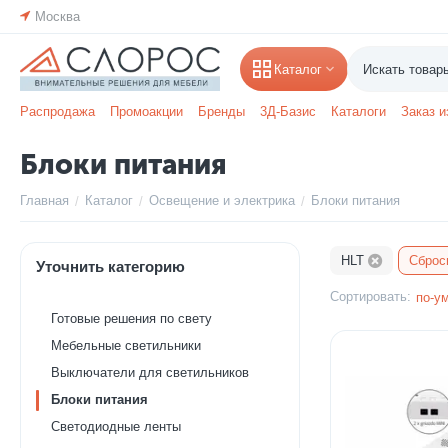
Москва
Каталог
Распродажа
Промоакции
Бренды
3Д-Базис
Каталоги
Заказ и
Блоки питания
Главная
Каталог
Освещение и электрика
Блоки питания
/
/
/
HLT
Сброс
Уточнить категорию
Сортировать:
по-у
Готовые решения по свету
Мебельные светильники
Выключатели для светильников
Блоки питания
Светодиодные ленты