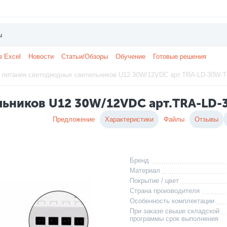
з Excel
Новости
Статьи/Обзоры
Обучение
Готовые решения
 питания светодиодных светильников U12 30W/12VDC арт.TRA-LD-30W-T
льников U12 30W/12VDC арт.TRA-LD-
Предложение
Характеристики
Файлы
Отзывы
Бренд
Материал
Покрытие / цвет
Страна производителя
Особенность комплектации
При заказе свыше складской
программы срок выполнения