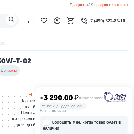
Продавцы
ЛК продавца
Контакты
+7 (499) 322-83-10
-02
30W-T-02
Вопросы
HLT
3 290.00
₽
от
(Включая налог)
Пластик
Узнать цену для юр. лиц
Белый
Нет в наличии
Польша
Без проводов
Сообщить мне, когда товар будет в
до 60 дней
наличии