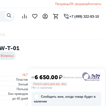
Продавцы
ЛК продавца
Контакты
+7 (499) 322-83-10
T-01
5W-T-01
Вопросы
HLT
6 650.00
₽
от
(Включая налог)
Пластик
Узнать цену для юр. лиц
Белый
Нет в наличии
Польша
Без проводов
Сообщить мне, когда товар будет в
до 60 дней
наличии