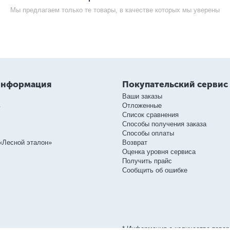
Мы предлагаем только те товары, в качестве которых мы уверены
информация
Покупательский сервис
Ваши заказы
ь
Отложенные
Список сравнения
Способы получения заказа
Способы оплаты
«Лесной эталон»
Возврат
Оценка уровня сервиса
Получить прайс
Сообщить об ошибке
* Информация о количестве товар