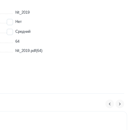
hlt_2019
Нет
Средний
64
hlt_2019.pdf(64)