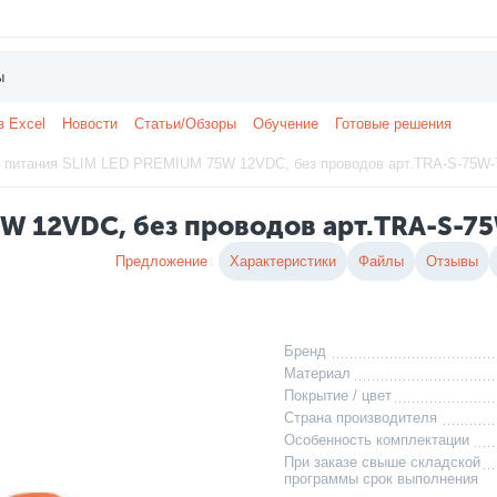
з Excel
Новости
Статьи/Обзоры
Обучение
Готовые решения
 питания SLIM LED PREMIUM 75W 12VDC, без проводов арт.TRA-S-75W-
W 12VDC, без проводов арт.TRA-S-7
Предложение
Характеристики
Файлы
Отзывы
Бренд
Материал
Покрытие / цвет
Страна производителя
Особенность комплектации
При заказе свыше складской
программы срок выполнения