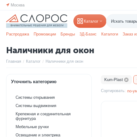
Москва
Каталог
Распродажа
Промоакции
Бренды
3Д-Базис
Каталоги
Заказ и
Наличники для окон
Главная
Каталог
Наличники для окон
/
/
Kum-Plast
Уточнить категорию
Сортировать:
по-у
Системы открывания
Системы выдвижения
Крепежная и соединительная
фурнитура
Мебельные ручки
Освещение и электрика