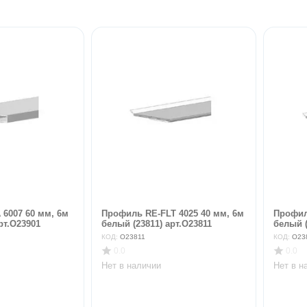
6007 60 мм, 6м
Профиль RE-FLT 4025 40 мм, 6м
Профил
рт.O23901
белый (23811) арт.O23811
белый (
КОД:
O23811
КОД:
O23
0.0
0.0
Нет в наличии
Нет в н