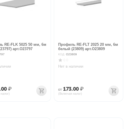
ь RE-FLK 5025 50 мм, 6м
Профиль RE-FLT 2025 20 мм, 6м
23797) арт.O23797
белый (23809) арт.O23809
797
КОД:
O23809
0.0
аличии
Нет в наличии
.00
₽
173.00
₽
от
 налог)
(Включая налог)