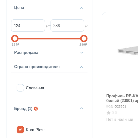
Цена
–
₽
₽
124
₽
286
₽
Распродажа
Страна производителя
Словения
Профиль RE-KA 
белый (23901) а
КОД:
O23901
Бренд (1)
0.0
Нет в наличии
Kum-Plast