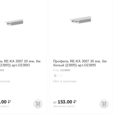
ь RE-KA 2007 20 мм, 6м
Профиль RE-KA 3007 30 мм, 6м
23893) арт.O23893
белый (23895) арт.O23895
893
КОД:
O23895
0.0
аличии
Нет в наличии
.00
₽
153.00
₽
от
 налог)
(Включая налог)