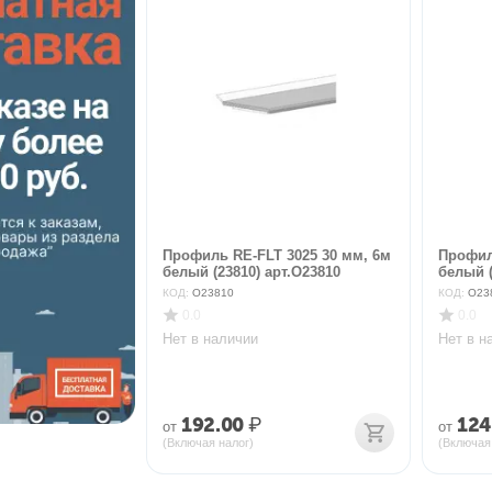
Профиль RE-FLT 3025 30 мм, 6м
Профил
белый (23810) арт.O23810
белый (
КОД:
O23810
КОД:
O23
0.0
0.0
Нет в наличии
Нет в н
192.00
₽
124
от
от
(Включая налог)
(Включая