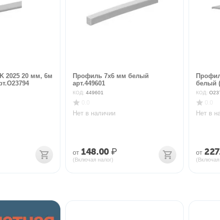
 2025 20 мм, 6м
Профиль 7х6 мм белый
Профил
рт.O23794
арт.449601
белый (
КОД:
449601
КОД:
O23
0.0
0.0
Нет в наличии
Нет в н
148.00
₽
227
от
от
(Включая налог)
(Включая