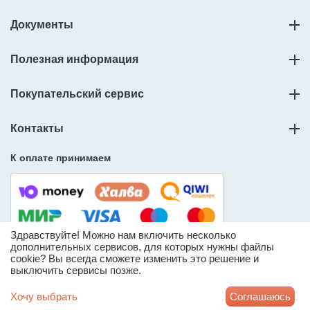
Документы
Полезная информация
Покупательский сервис
Контакты
К оплате принимаем
Здравствуйте! Можно нам включить несколько
дополнительных сервисов, для которых нужны файлы
cookie? Вы всегда сможете изменить это решение и
© ООО «Слорос» – продажа мебельной фурнитуры.
выключить сервисы позже.
* Информация о количестве товара носит справочный
характер и может отличаться от реального доступного
Хочу выбрать
Соглашаюсь
количества товара на складе продавца.