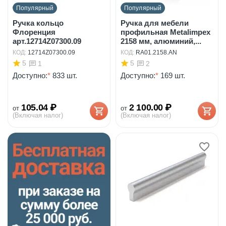
Популярный
Популярный
Ручка кольцо
Ручка для мебели
Флоренция
профильная Metalimpex
арт.12714Z07300.09
2158 мм, алюминий,...
КОД:
12714Z07300.09
КОД:
RA01.2158.AN
5
5
1
2
Доступно:
*
833 шт.
Доступно:
*
169 шт.
105.04
₽
2 100.00
₽
от
от
(Включая налог)
(Включая налог)