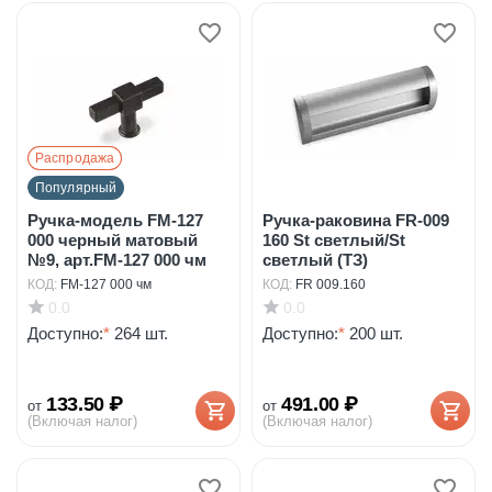
Распродажа
Популярный
Ручка-модель FM-127
Ручка-раковина FR-009
000 черный матовый
160 St светлый/St
№9, арт.FM-127 000 чм
светлый (ТЗ)
КОД:
FM-127 000 чм
КОД:
FR 009.160
0.0
0.0
Доступно:
*
264 шт.
Доступно:
*
200 шт.
133.50
₽
491.00
₽
от
от
(Включая налог)
(Включая налог)