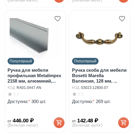
(Включая налог)
(Включая налог)
Популярный
Популярный
Ручка для мебели
Ручка скоба для мебели
профильная Metalimpex
Bosetti Marella
2158 мм, алюминий,...
Валенсия, 128 мм, ...
КОД:
RA01.0447.AN
КОД:
03023.12800.07
0.0
0.0
Доступно:
*
300 шт.
Доступно:
*
269 шт.
446.00
₽
142.48
₽
от
от
(Включая налог)
(Включая налог)