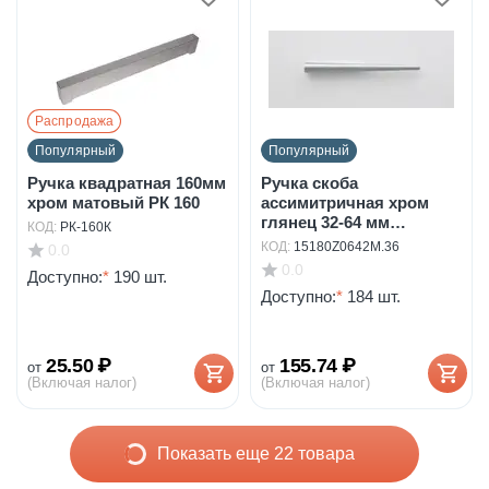
Распродажа
Популярный
Популярный
Ручка квадратная 160мм
Ручка скоба
хром матовый РК 160
ассимитричная хром
глянец 32-64 мм
КОД:
РК-160К
арт.15180Z...
КОД:
15180Z0642M.36
0.0
0.0
Доступно:
*
190 шт.
Доступно:
*
184 шт.
25.50
₽
155.74
₽
от
от
(Включая налог)
(Включая налог)
Показать еще 22 товара