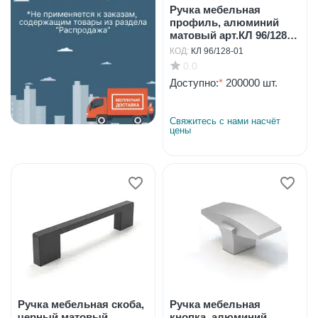
Ручка мебельная
профиль, алюминий
матовый арт.КЛ 96/128-
01
КОД:
КЛ 96/128-01
0.0
Доступно:
*
200000 шт.
Свяжитесь с нами насчёт 
цены
Ручка мебельная скоба,
Ручка мебельная
черный матовый
кнопка, алюминий