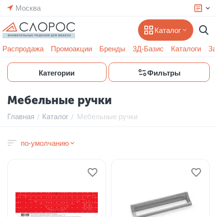
Москва
Каталог
Распродажа
Промоакции
Бренды
3Д-Базис
Каталоги
За
Категории
Фильтры
Мебельные ручки
Главная
Каталог
Мебельные ручки
/
/
по-умолчанию