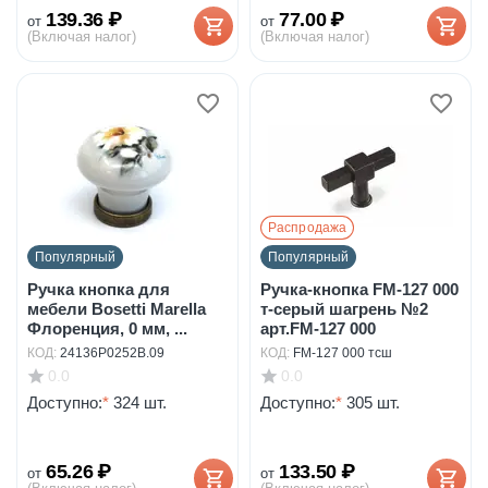
139.36
₽
77.00
₽
от
от
(Включая налог)
(Включая налог)
Распродажа
Популярный
Популярный
Ручка кнопка для
Ручка-кнопка FM-127 000
мебели Bosetti Marella
т-серый шагрень №2
Флоренция, 0 мм, ...
арт.FM-127 000
КОД:
24136P0252B.09
КОД:
FM-127 000 тсш
0.0
0.0
Доступно:
*
324 шт.
Доступно:
*
305 шт.
65.26
₽
133.50
₽
от
от