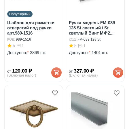
Популярный
Шаблон для разметки
Ручка-модель FM-039
отверстий под ручки
128 St светлый / St
арт.989-1516
светлый Винт М4*2...
КОД:
989-1516
КОД:
FM-039 128 St
5
5
1
1
Доступно:
*
3869 шт.
Доступно:
*
1401 шт.
120.00
₽
327.00
₽
от
от
(Включая налог)
(Включая налог)