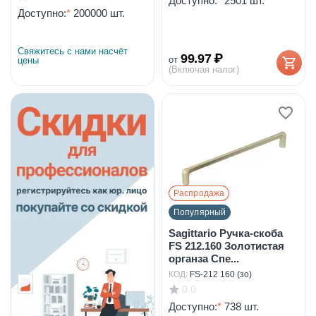
Доступно:
*
2501 шт.
Доступно:
*
200000 шт.
Свяжитесь с нами насчёт 
99.97
₽
от
цены
(Включая налог)
Распродажа
Популярный
Sagittario Ручка-скоба
FS 212.160 Золотистая
органза Спе...
КОД:
FS-212 160 (зо)
0.0
Доступно:
*
738 шт.