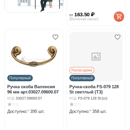
163.50
₽
от
(Включая налог)
Распродажа
Популярный
Популярный
Ручка скоба Валенсия
Ручка-скоба FS-079 128
96 мм арт.03027.09600.07
St светлый (ТЗ)
КОД:
03027.09600.07
КОД:
FS-079 128 St (сс)
0.0
0.0
Доступно:
*
395 шт.
Доступно:
*
358 шт.