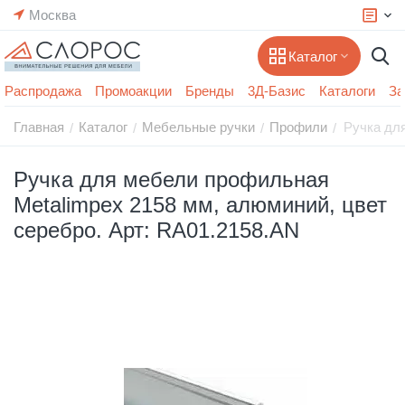
Москва
Каталог
Распродажа
Промоакции
Бренды
3Д-Базис
Каталоги
За
Главная
Каталог
Мебельные ручки
Профили
Ручка дл
/
/
/
/
Ручка для мебели профильная
Metalimpex 2158 мм, алюминий, цвет
серебро. Арт: RA01.2158.AN