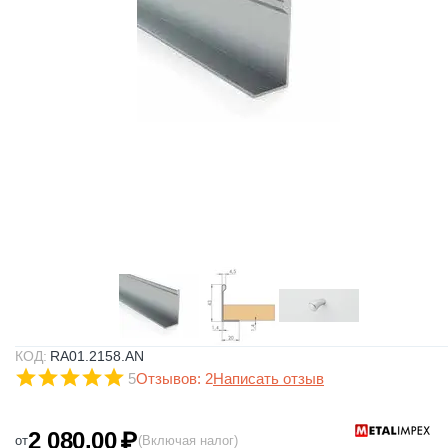
КОД:
RA01.2158.AN
5
Отзывов: 2
Написать отзыв
2 080.00
₽
от
(Включая налог)