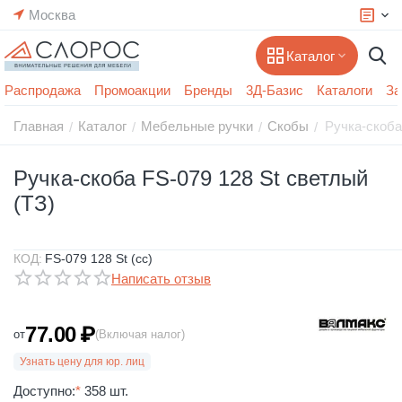
Москва
Каталог
Распродажа
Промоакции
Бренды
3Д-Базис
Каталоги
За
Главная
Каталог
Мебельные ручки
Скобы
Ручка-скоба
/
/
/
/
Ручка-скоба FS-079 128 St светлый
(ТЗ)
КОД:
FS-079 128 St (сс)
Написать отзыв
77.00
₽
от
(Включая налог)
Узнать цену для юр. лиц
Доступно:
*
358 шт.