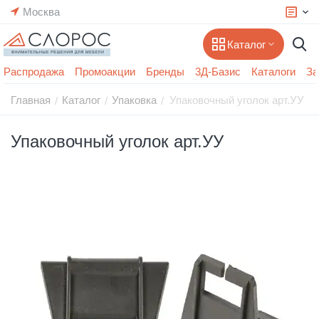
Москва
Каталог
Распродажа
Промоакции
Бренды
3Д-Базис
Каталоги
За
Главная
Каталог
Упаковка
Упаковочный уголок арт.УУ
/
/
/
Упаковочный уголок арт.УУ