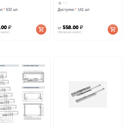
0.0
о:
*
632 шт.
Доступно:
*
141 шт.
.00
₽
558.00
₽
от
 налог)
(Включая налог)