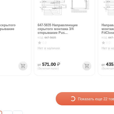
скрытого
647-5835 Направляющие
Направ
крывание
скрытого монтажа 3/4
монтаж
открывание Pus...
FitClose
КОД:
647-5835
КОД:
647-
0.0
0.0
Нет в наличии
Нет в н
571.00
₽
435
от
от
(Включая налог)
(Включая
Показать еще 22 то