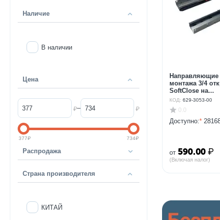
Наличие
В наличии
Направляющие 
Цена
монтажа 3/4 от
SoftClose на...
КОД:
629-3053-00
–
₽
₽
0.0
Доступно:
*
28168
377
₽
734
₽
590.00
₽
Распродажа
от
(Включая налог)
Страна производителя
КИТАЙ