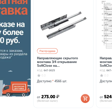
Распродажа
Направляющие скрытого
Направ
монтажа 3/4 открывание
монтаж
SoftClose на...
SoftClos
КОД:
647-3025
КОД:
647-
0.0
0.0
Доступно:
*
4566 шт.
Доступн
273.00
₽
524
от
от
(Включая налог)
(Включая