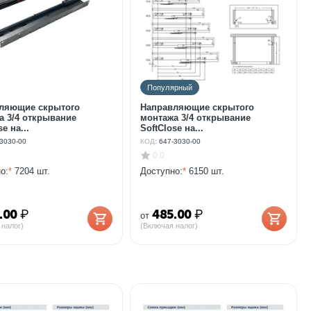
Популярный
ляющие скрытого
Направляющие скрытого
а 3/4 открывание
монтажа 3/4 открывание
e на...
SoftClose на...
3030-00
КОД:
647-3030-00
0.0
о:
*
7204 шт.
Доступно:
*
6150 шт.
.00
₽
485.00
₽
от
 налог)
(Включая налог)