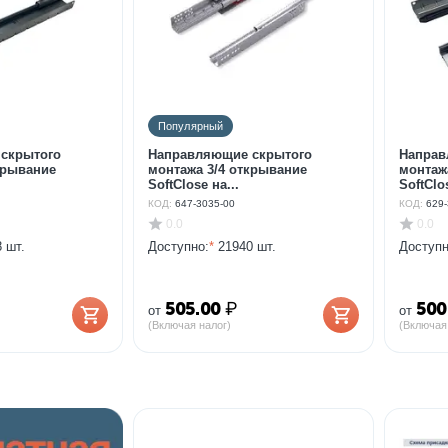
Популярный
скрытого
Направляющие скрытого
Направ
крывание
монтажа 3/4 открывание
монтаж
SoftClose на...
SoftClos
КОД:
647-3035-00
КОД:
629-
0.0
0.0
 шт.
Доступно:
*
21940 шт.
Доступн
505.00
₽
500
от
от
(Включая налог)
(Включая