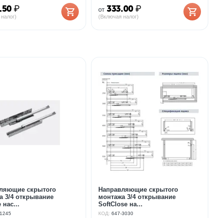
.50
₽
333.00
₽
от
 налог)
(Включая налог)
ляющие скрытого
Направляющие скрытого
а 3/4 открывание
монтажа 3/4 открывание
 нас...
SoftClose на...
-1245
КОД:
647-3030