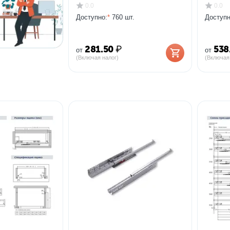
0.0
0.0
Доступно:
*
760 шт.
Доступн
281.50
₽
538
от
от
(Включая налог)
(Включая