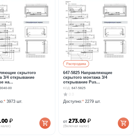
Распродажа
ляющие скрытого
647-5825 Направляющие
а 3/4 открывание
скрытого монтажа 3/4
e на...
открывание Pus...
3040-00
КОД:
647-5825
0.0
о:
*
3973 шт.
Доступно:
*
2279 шт.
.00
₽
273.00
₽
от
 налог)
(Включая налог)