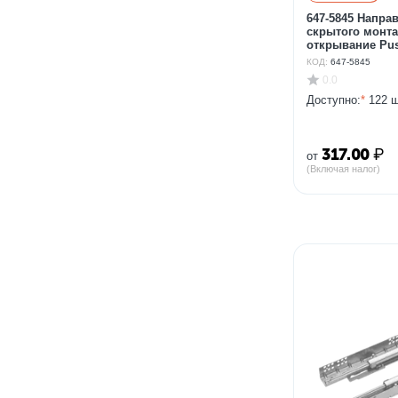
647-5845 Напр
скрытого монта
открывание Pus
КОД:
647-5845
0.0
Доступно:
*
122 ш
317.00
₽
от
(Включая налог)