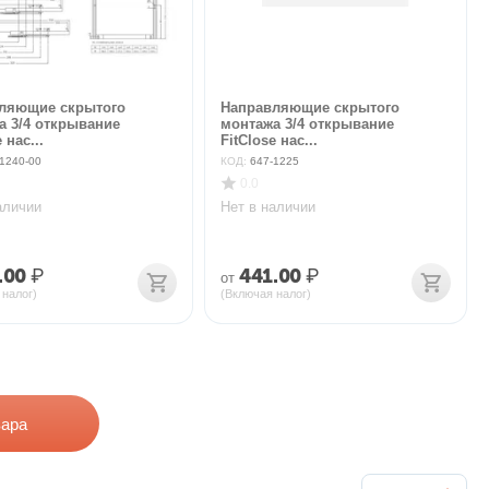
ляющие скрытого
Направляющие скрытого
а 3/4 открывание
монтажа 3/4 открывание
 нас...
FitClose нас...
1240-00
КОД:
647-1225
0.0
аличии
Нет в наличии
.00
₽
441.00
₽
от
 налог)
(Включая налог)
вара