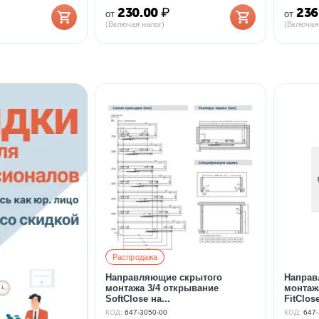
230.00
₽
236
от
от
(Включая налог)
(Включая
Распродажа
Направляющие скрытого
Направ
монтажа 3/4 открывание
монтаж
SoftClose на...
FitClose
КОД:
647-3050-00
КОД:
647