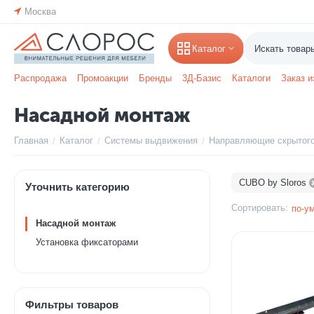
Москва
Каталог
Распродажа
Промоакции
Бренды
3Д-Базис
Каталоги
Заказ и
Насадной монтаж
Главная
Каталог
Системы выдвижения
Направляющие скрытог
/
/
/
CUBO by Sloros
Уточнить категорию
Сортировать:
по-у
Насадной монтаж
Установка фиксаторами
Фильтры товаров