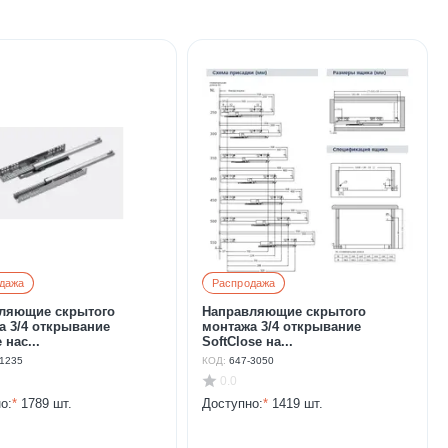
дажа
Распродажа
ляющие скрытого
Направляющие скрытого
а 3/4 открывание
монтажа 3/4 открывание
 нас...
SoftClose на...
-1235
КОД:
647-3050
0.0
о:
*
1789 шт.
Доступно:
*
1419 шт.