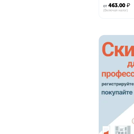
463.00
₽
от
(Включая налог)