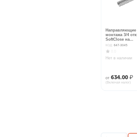
Направляющие 
монтажа 3/4 от
SoftClose на...
КОД:
647-3045
0.0
Нет в наличии
634.00
₽
от
(Включая налог)