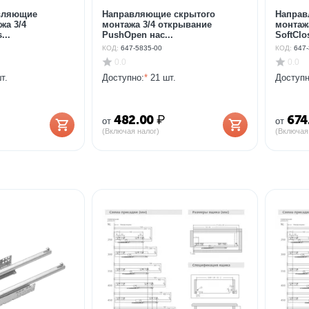
авляющие
Направляющие скрытого
Направ
жа 3/4
монтажа 3/4 открывание
монтаж
...
PushOpen нас...
SoftClos
КОД:
647-5835-00
КОД:
647-
0.0
0.0
т.
Доступно:
*
21 шт.
Доступн
482.00
₽
674
от
от
(Включая налог)
(Включая