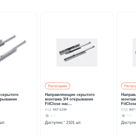
Распродажа
Распро
скрытого
Направляющие скрытого
Направ
крывание
монтажа 3/4 открывание
монтаж
FitClose нас...
FitClose
КОД:
647-1230
КОД:
647
0.0
0.0
шт.
Доступно:
*
2101 шт.
Доступн