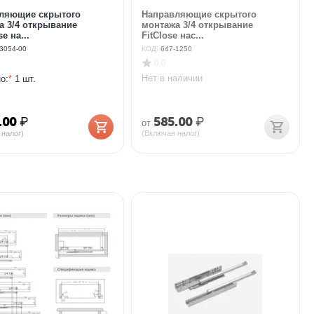
ляющие скрытого
Направляющие скрытого
а 3/4 открывание
монтажа 3/4 открывание
e на...
FitClose нас...
3054-00
КОД:
647-1250
0.0
Нет в наличии
о:
*
1 шт.
.00
₽
585.00
₽
от
 налог)
(Включая налог)