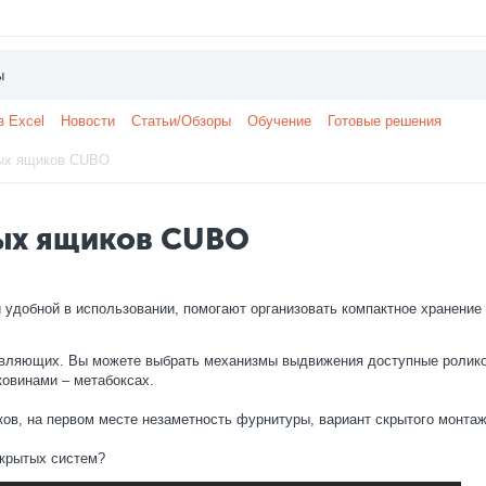
з Excel
Новости
Статьи/Обзоры
Обучение
Готовые решения
ых ящиков CUBO
ых ящиков CUBO
удобной в использовании, помогают организовать компактное хранение
равляющих. Вы можете выбрать механизмы выдвижения доступные ролик
ковинами – метабоксах.
ов, на первом месте незаметность фурнитуры, вариант скрытого монтаж
скрытых систем?