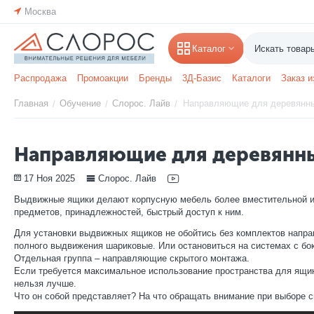
Москва
Каталог
Распродажа
Промоакции
Бренды
3Д-Базис
Каталоги
Заказ и
Главная
Обучение
Слорос. Лайв
Направляющие для деревянн
/
/
/
Направляющие для деревянн
17 Ноя 2025
Слорос. Лайв
Выдвижные ящики делают корпусную мебель более вместительной и 
предметов, принадлежностей, быстрый доступ к ним.
Для установки выдвижных ящиков не обойтись без комплектов нап
полного выдвижения шариковые. Или остановиться на системах с бо
Отдельная группа – направляющие скрытого монтажа.
Если требуется максимальное использование пространства для ящик
нельзя лучше.
Что он собой представляет? На что обращать внимание при выборе 