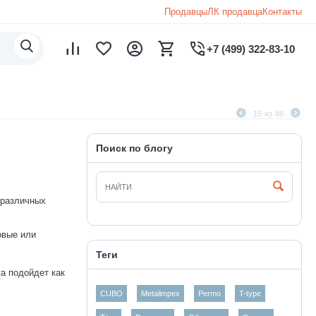
Продавцы
ЛК продавца
Контакты
+7 (499) 322-83-10
15
из
88
Поиск по блогу
 различных
овые или
Теги
а подойдет как
CUBO
Metalimpex
Permo
T-type