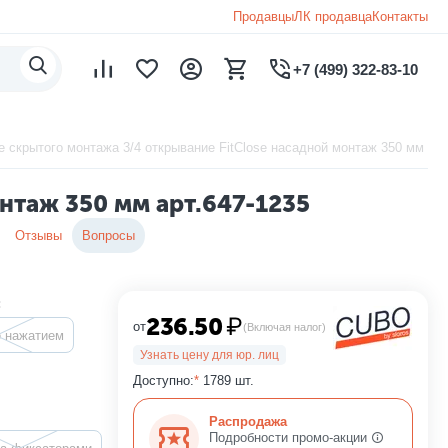
Продавцы
ЛК продавца
Контакты
+7 (499) 322-83-10
скрытого монтажа 3/4 открывание FitClose насадной монтаж 350 мм арт
нтаж 350 мм арт.647-1235
Отзывы
Вопросы
:
236.50
₽
от
(Включая налог)
 нажатием
Узнать цену для юр. лиц
Доступно:
*
1789 шт.
Распродажа
Подробности промо-акции