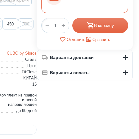
ка фиксаторами
+
450
500
−
В корзину
Отложить
Сравнить
CUBO by Sloros
Варианты доставки
Сталь
Цинк
FitClose
Варианты оплаты
КИТАЙ
15
Комплект из правой
и левой
направляющей
до 90 дней