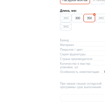
Насадной монтаж
Установ
Длина, мм:
250
300
350
400
550
Бренд
Материал
Покрытие / цвет
Серия фурнитуры
Страна производителя
Количество в мастер
упаковке, шт
Особенность комплектации
При заказе свыше складской
программы срок выполнения