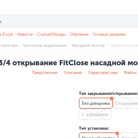
з Excel
Новости
Статьи/Обзоры
Обучение
Готовые решения
о монтажа
Частичное выдвижение
Насадной монтаж
Направляющие 
/
/
/
4 открывание FitClose насадной мо
Предложение
Описание
Характеристики
Файлы
Тип закрывания/открывания
Без доводчика
Открывание
С доводчиком
Тип установки: