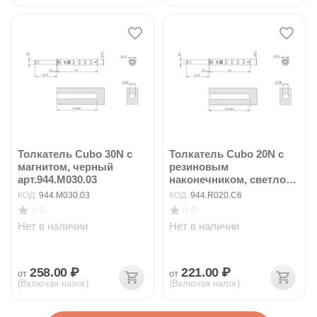
Толкатель Cubo 30N с
Толкатель Cubo 20N с
магнитом, черный
резиновым
арт.944.M030.03
наконечником, светло-
серый...
КОД:
944.M030.03
КОД:
944.R020.C6
0.0
0.0
Нет в наличии
Нет в наличии
258.00
₽
221.00
₽
от
от
(Включая налог)
(Включая налог)