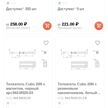
0.0
0.0
Доступно:
*
350 шт.
Доступно:
*
9 шт.
258.00
₽
221.00
₽
от
от
(Включая налог)
(Включая налог)
Толкатель Cubo 20N с
Толкатель Cubo 20N с
магнитом, черный
резиновым
арт.944.M020.03
наконечником, белый
арт.94...
КОД:
944.M020.03
КОД:
944.R020.01.CB
0.0
0.0