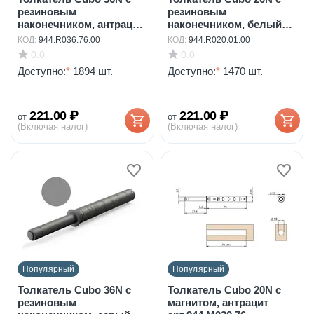
резиновым
резиновым
наконечником, антрацит
наконечником, белый
арт...
арт.94...
КОД:
944.R036.76.00
КОД:
944.R020.01.00
0.0
0.0
Доступно:
*
1894 шт.
Доступно:
*
1470 шт.
221.00
₽
221.00
₽
от
от
(Включая налог)
(Включая налог)
Популярный
Популярный
Толкатель Cubo 36N с
Толкатель Cubo 20N с
резиновым
магнитом, антрацит