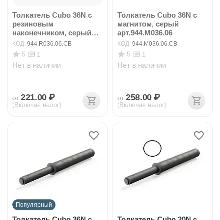
Толкатель Cubo 36N с
Толкатель Cubo 36N с
резиновым
магнитом, серый
наконечником, серый
арт.944.M036.06
арт.94...
КОД:
944.R036.06.CB
КОД:
944.M036.06.CB
5
5
1
1
Нет в наличии
Нет в наличии
221.00
₽
258.00
₽
от
от
(Включая налог)
(Включая налог)
Популярный
Толкатель Cubo 36N с
Толкатель Cubo 20N с