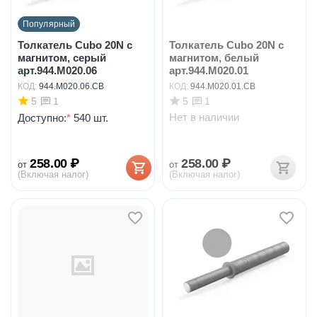
Популярный
Толкатель Cubo 20N с
Толкатель Cubo 20N с
магнитом, серый
магнитом, белый
арт.944.M020.06
арт.944.M020.01
КОД:
944.M020.06.CB
КОД:
944.M020.01.CB
5
5
1
1
Нет в наличии
Доступно:
*
540 шт.
258.00
₽
258.00
₽
от
от
(Включая налог)
(Включая налог)