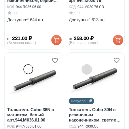
наконечником, серый
арт.944.M020.76
арт.94...
КОД:
944.R036.06.00
КОД:
944.M020.76.CB
0.0
0.0
Доступно:
*
644 шт.
Доступно:
*
613 шт.
221.00
₽
258.00
₽
от
от
(Включая налог)
(Включая налог)
Популярный
Толкатель Cubo 36N с
Толкатель Cubo 30N с
магнитом, белый
резиновым
арт.944.M036.01.00
наконечником, светло-
серый...
КОД:
944.M036.01.00
КОД:
944.R030.C6