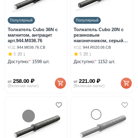
Популярный
Популярный
Толкатель Cubo 36N с
Толкатель Cubo 20N с
магнитом, антрацит
резиновым
арт.944.M036.76
наконечником, серый
арт.94...
КОД:
944.M036.76.CB
КОД:
944.R020.06.CB
5
5
1
1
Доступно:
*
1598 шт.
Доступно:
*
1152 шт.
258.00
₽
221.00
₽
от
от
(Включая налог)
(Включая налог)