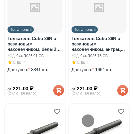
Популярный
Популярный
Толкатель Cubo 36N с
Толкатель Cubo 36N с
резиновым
резиновым
наконечником, белый
наконечником, антрацит
арт.94...
арт...
КОД:
944.R036.01.CB
КОД:
944.R036.76.CB
5
5
2
4
Доступно:
*
8841 шт.
Доступно:
*
1664 шт.
221.00
₽
221.00
₽
от
от
(Включая налог)
(Включая налог)