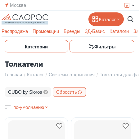
Москва
Каталог
Распродажа
Промоакции
Бренды
3Д-Базис
Каталоги
За
Категории
Фильтры
Толкатели
Главная
Каталог
Системы открывания
Толкатели для ф
/
/
/
CUBO by Sloros
Сбросить
по-умолчанию