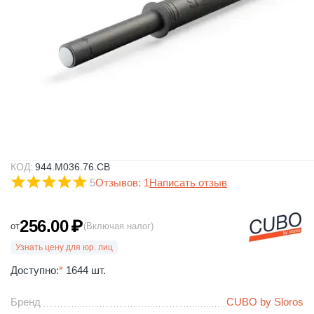
КОД:
944.M036.76.CB
5
Отзывов: 1
Написать отзыв
256.00
₽
от
(Включая налог)
Узнать цену для юр. лиц
Доступно:
*
1644 шт.
Бренд
CUBO by Sloros