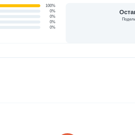
100%
0%
Оста
0%
Подели
0%
0%