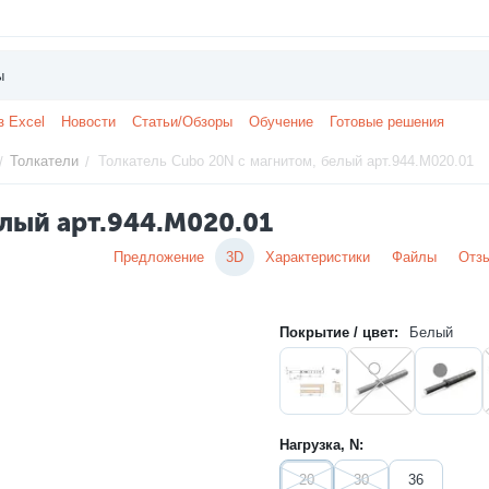
з Excel
Новости
Статьи/Обзоры
Обучение
Готовые решения
Толкатели
Толкатель Cubo 20N с магнитом, белый арт.944.M020.01
/
/
елый арт.944.M020.01
Предложение
3D
Характеристики
Файлы
Отз
Покрытие / цвет:
Белый
Нагрузка, N:
20
30
36