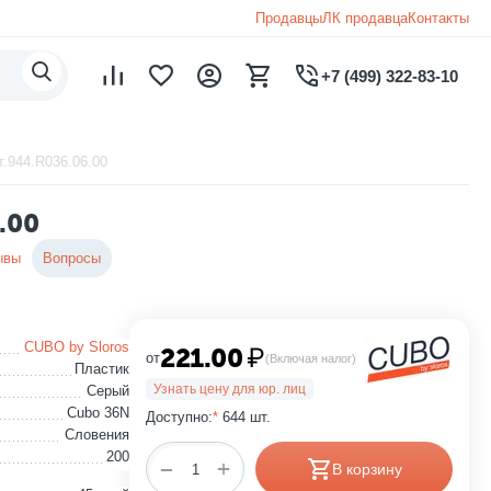
Продавцы
ЛК продавца
Контакты
+7 (499) 322-83-10
.944.R036.06.00
.00
ывы
Вопросы
CUBO by Sloros
221.00
₽
от
(Включая налог)
Пластик
Узнать цену для юр. лиц
Серый
Cubo 36N
Доступно:
*
644 шт.
Словения
200
+
−
В корзину