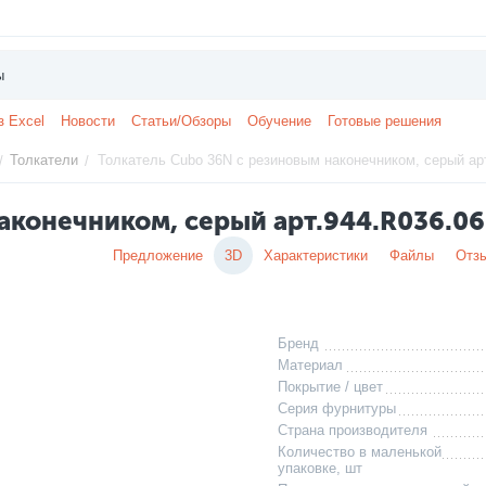
з Excel
Новости
Статьи/Обзоры
Обучение
Готовые решения
Толкатели
Толкатель Cubo 36N с резиновым наконечником, серый арт
/
/
аконечником, серый арт.944.R036.06
Предложение
3D
Характеристики
Файлы
Отз
Бренд
Материал
Покрытие / цвет
Серия фурнитуры
Страна производителя
Количество в маленькой
упаковке, шт