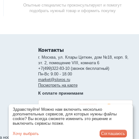
Опытные специалисты проконсультируют и помогут
подобрать нужный товар и оформить покупку
Контакты
г. Москва, ул. Клары Цеткин, дом №18, корп. 9,
эт. 2, помещение VIII, комната 6
+7(499)322-83-10 (звонок бесплатный)
Пн-Вс 9.00 - 18.00
market@sloros.ru
Посмотреть на карте
К оплате принимаем
Здравствуйте! Можно нам включить несколько
дополнительных сервисов, для которых нужны файлы
cookie? Вы всегда сможете изменить это решение и
выключить сервисы позже.
Хочу выбрать
Соглашаюсь
а носит справочный характер и может отличаться от реального