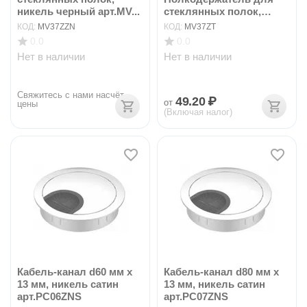
никель черный арт.MV...
стеклянных полок,
титан
КОД:
MV37ZZN
КОД:
MV37ZT
0.0
0.0
Нет в наличии
Нет в наличии
Свяжитесь с нами насчёт 
49.20
₽
от
цены
(Включая налог)
Кабель-канал d60 мм x
Кабель-канал d80 мм x
13 мм, никель сатин
13 мм, никель сатин
арт.PC06ZNS
арт.PC07ZNS