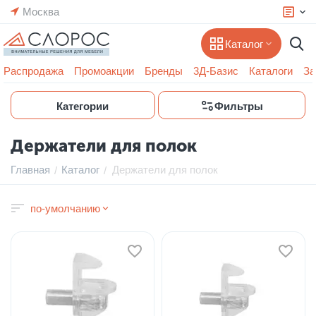
Москва
Каталог
Распродажа
Промоакции
Бренды
3Д-Базис
Каталоги
За
Категории
Фильтры
Держатели для полок
Главная
Каталог
Держатели для полок
/
/
по-умолчанию