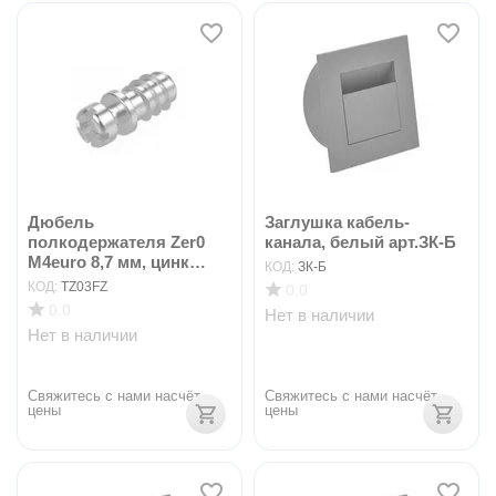
Дюбель
Заглушка кабель-
полкодержателя Zer0
канала, белый арт.ЗК-Б
М4euro 8,7 мм, цинк
КОД:
ЗК-Б
арт.TZ03FZ
КОД:
TZ03FZ
0.0
0.0
Нет в наличии
Нет в наличии
Свяжитесь с нами насчёт 
Свяжитесь с нами насчёт 
цены
цены