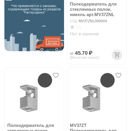
Полкодержатель для
стеклянных полок,
никель арт.MV37ZNL
КОД:
MV37ZNL000004
0.0
Нет в наличии
45.70
₽
от
(Включая налог)
Полкодержатель для
MV37ZT
стеклянных полок,
Полкодержатель для