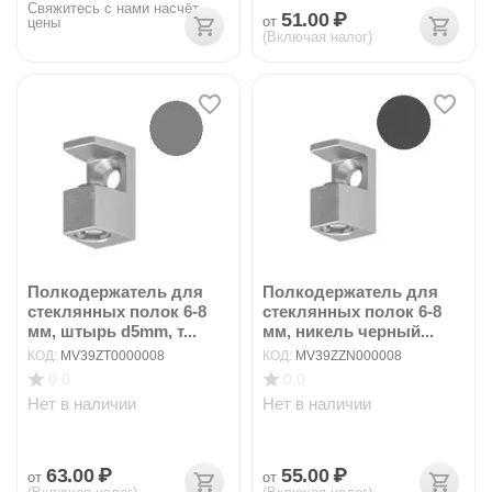
Свяжитесь с нами насчёт 
51.00
₽
от
цены
(Включая налог)
Полкодержатель для
Полкодержатель для
стеклянных полок 6-8
стеклянных полок 6-8
мм, штырь d5mm, т...
мм, никель черный...
КОД:
MV39ZT0000008
КОД:
MV39ZZN000008
0.0
0.0
Нет в наличии
Нет в наличии
63.00
₽
55.00
₽
от
от