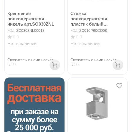
Крепление
Стяжка
полкодержателя,
полкодержателя,
никель арт.SO030ZNL
пластик белый
арт.SO010PB
КОД:
SO030ZNL00018
КОД:
SO010PB0CI008
0.0
0.0
Нет в наличии
Нет в наличии
Свяжитесь с нами насчёт 
Свяжитесь с нами насчёт 
цены
цены