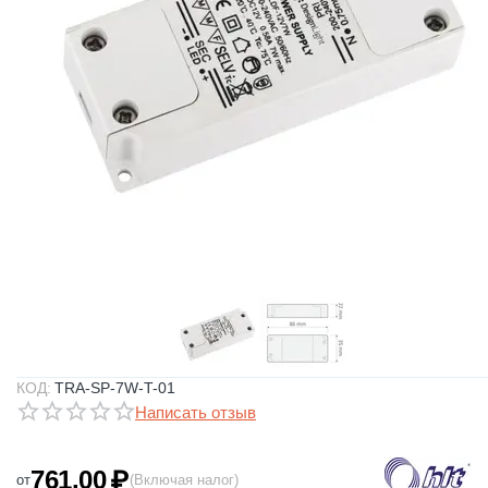
КОД:
TRA-SP-7W-T-01
Написать отзыв
761.00
₽
от
(Включая налог)