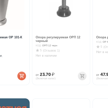
емая ОР 101-К
Опора регулируемая ОРП 12
Опора 
черный
КОД:
ОР 6
КОД:
ОРП 12 черн
5
(От
5
(Отзывов: 1)
Нет в н
Нет в наличии
т.
23.70
₽
47.
от
от
(Включая налог)
(Включая