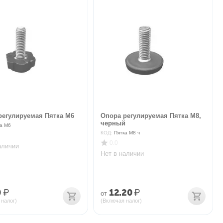
регулируемая Пятка М6
Опора регулируемая Пятка М8,
черный
а М6
КОД:
Пятка М8 ч
0.0
аличии
Нет в наличии
0
₽
12.20
₽
от
 налог)
(Включая налог)