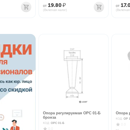
19.80
₽
17.
от
от
(Включая налог)
(Включая
Опора регулируемая ОРС 01-Б
Опора 
бронза
КОД:
ОР 
КОД:
ОРС 01-Б
0.0
0.0