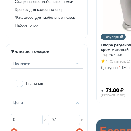
Стационарные мебельные ножки
Крепеж для колесных опор
Фиксаторы для мебельных ножек
Наборы опор
Популярный
Опора регулиру
хром матовый
Фильтры товаров
КОД:
ОР 101-К
5
(Отзывов: 1)
Наличие
Доступно:
*
180 ш
В наличии
71.00
₽
от
(Включая налог)
Цена
–
₽
₽