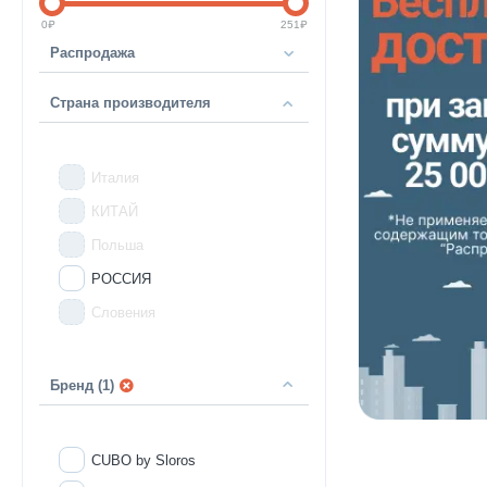
0
₽
251
₽
Распродажа
Страна производителя
Италия
КИТАЙ
Польша
РОССИЯ
Словения
Бренд (1)
CUBO by Sloros