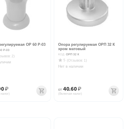
регулируемая ОР 60 Р-03
Опора регулируемая ОРП 32 К
хром матовый
0 Р-03
КОД:
ОРП 32 К
зывов: 2)
5
(Отзывов: 1)
аличии
Нет в наличии
90
₽
40.60
₽
от
 налог)
(Включая налог)