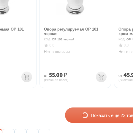
емая ОР 101
Опора регулируемая ОР 101
Опора 
черная
хром м
КОД:
ОР 101 черный
КОД:
ОР 
0.0
0.0
Нет в наличии
Нет в н
55.00
₽
45.
от
от
(Включая налог)
(Включая
Показать еще 22 то