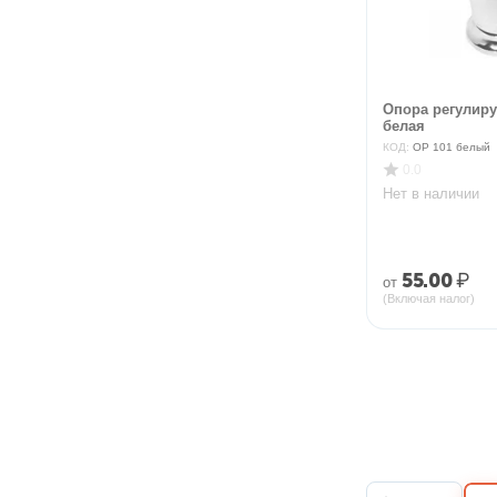
Опора регулиру
белая
КОД:
ОР 101 белый
0.0
Нет в наличии
55.00
₽
от
(Включая налог)