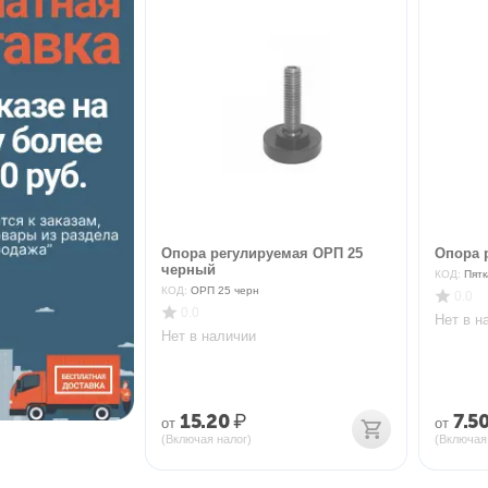
Опора регулируемая ОРП 25
Опора 
черный
КОД:
Пятк
КОД:
ОРП 25 черн
0.0
0.0
Нет в н
Нет в наличии
15.20
₽
7.5
от
от
(Включая налог)
(Включая