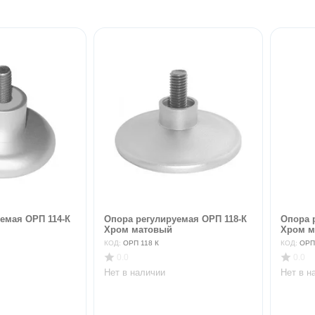
емая ОРП 114-К
Опора регулируемая ОРП 118-К
Опора 
Хром матовый
Хром м
КОД:
ОРП 118 К
КОД:
ОРП
0.0
0.0
Нет в наличии
Нет в н