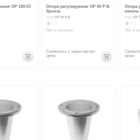
емая ОР 100-03
Опора регулируемая ОР 60 Р-Б
Опора 
бронза
никель
КОД:
ОР 60 Р-Б
КОД:
ОР 
0.0
0.0
Нет в наличии
Нет в н
Свяжитесь с нами насчёт 
Свяжите
цены
цены