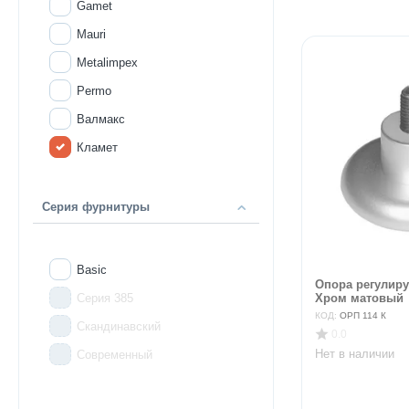
Gamet
Mauri
Metalimpex
Permo
Валмакс
Кламет
Серия фурнитуры
Basic
Опора регулиру
Серия 385
Хром матовый
КОД:
ОРП 114 К
Скандинавский
0.0
Нет в наличии
Современный