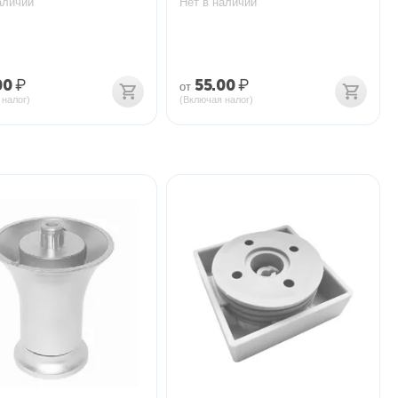
аличии
Нет в наличии
00
₽
55.00
₽
от
 налог)
(Включая налог)