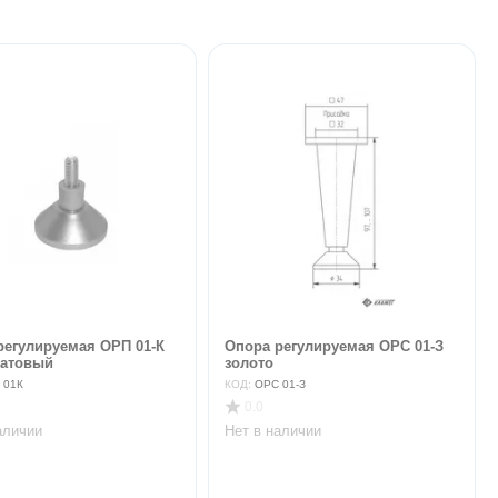
регулируемая ОРП 01-К
Опора регулируемая ОРС 01-З
атовый
золото
 01К
КОД:
ОРС 01-З
0.0
аличии
Нет в наличии