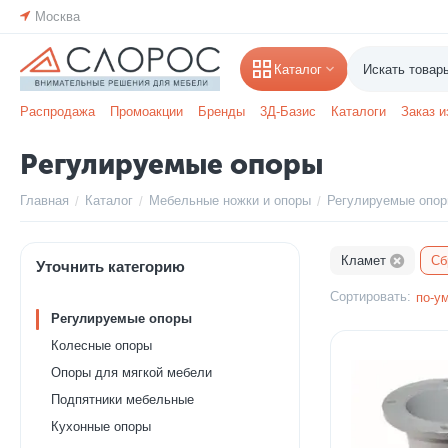
Москва
Каталог
Распродажа
Промоакции
Бренды
3Д-Базис
Каталоги
Заказ и
Регулируемые опоры
Главная
Каталог
Мебельные ножки и опоры
Регулируемые опо
/
/
/
Кламет
Сб
Уточнить категорию
Сортировать:
по-у
Регулируемые опоры
Колесные опоры
Опоры для мягкой мебели
Подпятники мебельные
Кухонные опоры