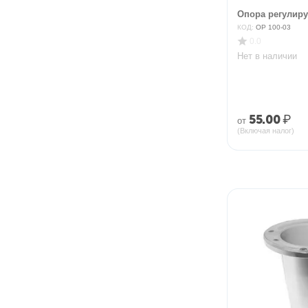
Опора регулиру
КОД:
ОР 100-03
0.0
Нет в наличии
55.00
₽
от
(Включая налог)