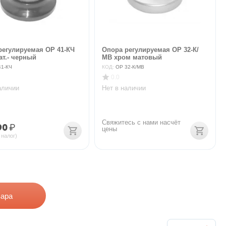
регулируемая ОР 41-КЧ
Опора регулируемая ОР 32-К/
ат.- черный
МВ хром матовый
41-КЧ
КОД:
ОР 32-К/МВ
0.0
аличии
Нет в наличии
Свяжитесь с нами насчёт 
90
₽
цены
 налог)
вара