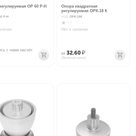
регулируемая ОР 60 Р-Н
Опора квадратная
регулируемая ОРК-18 К
60 Р-Н
КОД:
ОРК-18К
0.0
аличии
Нет в наличии
сь с нами насчёт 
32.60
₽
от
(Включая налог)