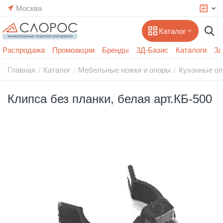
Москва
Каталог
Распродажа
Промоакции
Бренды
3Д-Базис
Каталоги
За
Главная
Каталог
Мебельные ножки и опоры
Кухонные о
/
/
/
Клипса без планки, белая арт.КБ-500