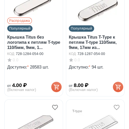
Распродажа
Популярный
Популярный
Крышка Titus без
Крышка Titus T-Type к
логотипа к петлям T-type
петлям T-type 110/5мм,
110/5мм, 9мм, 1...
9мм, 17мм из...
КОД:
728-1284-054-00
КОД:
728-1287-054-00
0.0
0.0
Доступно:
*
28583 шт.
Доступно:
*
94 шт.
4.00
₽
8.00
₽
от
от
(Включая налог)
(Включая налог)