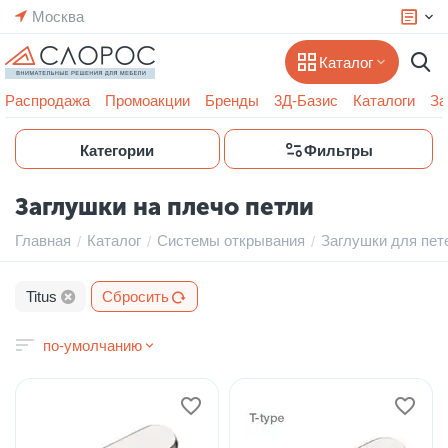
Москва
Каталог
Распродажа
Промоакции
Бренды
3Д-Базис
Каталоги
За
Категории
Фильтры
Заглушки на плечо петли
Главная
Каталог
Системы открывания
Заглушки для пет
/
/
/
Titus
Сбросить
по-умолчанию