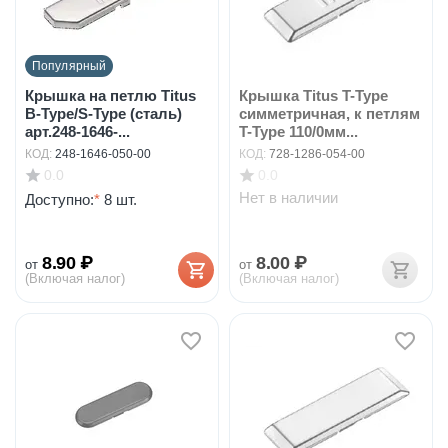
Популярный
Крышка на петлю Titus
Крышка Titus T-Type
B-Type/S-Type (сталь)
симметричная, к петлям
арт.248-1646-...
T-Type 110/0мм...
КОД:
248-1646-050-00
КОД:
728-1286-054-00
0.0
0.0
Нет в наличии
Доступно:
*
8 шт.
8.90
₽
8.00
₽
от
от
(Включая налог)
(Включая налог)