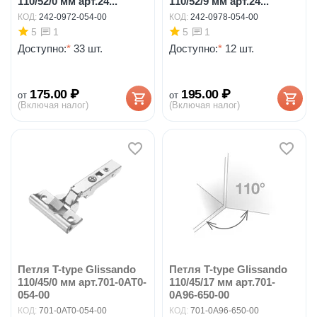
110/52/0 мм арт.24...
110/52/9 мм арт.24...
КОД:
242-0972-054-00
КОД:
242-0978-054-00
5
5
1
1
Доступно:
*
33 шт.
Доступно:
*
12 шт.
175.00
₽
195.00
₽
от
от
(Включая налог)
(Включая налог)
Петля T-type Glissando
Петля T-type Glissando
110/45/0 мм арт.701-0AT0-
110/45/17 мм арт.701-
054-00
0A96-650-00
КОД:
701-0AT0-054-00
КОД:
701-0A96-650-00