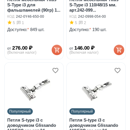
S-Type i3 для
S-Type i3 110/48/15 мм.
фальшпанелей (90гр) 1...
арт.242-099...
КОД:
242-0Y46-650-00
КОД:
242-0998-054-00
5
5
1
2
Доступно:
*
849 шт.
Доступно:
*
190 шт.
276.00
₽
146.00
₽
от
от
(Включая налог)
(Включая налог)
Популярный
Популярный
Петля S-type i3 с
Петля S-type i3 с
доводчиком Glissando
доводчиком Glissando