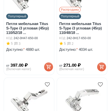
Распродажа
Популярный
Популярный
Петля мебельная Titus
Петля мебельная Titus
S-Type i3 угловая (45гр)
S-Type i3 угловая (45гр)
110/52/18 ...
110/48/18 ...
КОД:
242-0H47-650-00
КОД:
242-0H17-650-00
5
5
3
2
Доступно:
*
4880 шт.
Доступно:
*
4034 шт.
397.00
₽
271.00
₽
от
от
(Включая налог)
(Включая налог)