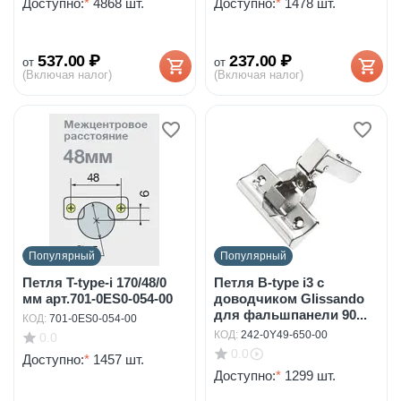
Доступно:
*
4868 шт.
Доступно:
*
1478 шт.
537.00
₽
237.00
₽
от
от
(Включая налог)
(Включая налог)
Популярный
Популярный
Петля T-type-i 170/48/0
Петля B-type i3 с
мм арт.701-0ES0-054-00
доводчиком Glissando
для фальшпанели 90...
КОД:
701-0ES0-054-00
КОД:
242-0Y49-650-00
0.0
0.0
Доступно:
*
1457 шт.
Доступно:
*
1299 шт.