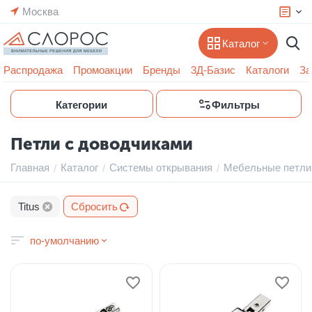
Москва
Каталог
Распродажа
Промоакции
Бренды
3Д-Базис
Каталоги
За
Категории
Фильтры
Петли с доводчиками
Главная
Каталог
Системы открывания
Мебельные петли
/
/
/
Titus
Сбросить
по-умолчанию