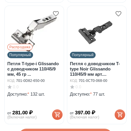
Распродажа
Популярный
Популярный
Петля T-type-i Glissando
Петля с доводчиком T-
с доводчиком 110/45/9
type Noir Glissando
мм, 45 гр ...
110/45/9 мм арт....
КОД:
701-0D82-650-00
КОД:
701-0CT0-068-00
0.0
0.0
Доступно:
*
132 шт.
Доступно:
*
77 шт.
281.00
₽
397.00
₽
от
от
(Включая налог)
(Включая налог)