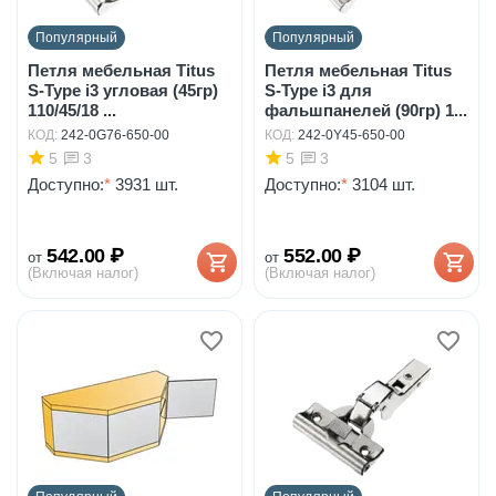
Популярный
Популярный
Петля мебельная Titus
Петля мебельная Titus
S-Type i3 угловая (45гр)
S-Type i3 для
110/45/18 ...
фальшпанелей (90гр) 1...
КОД:
242-0G76-650-00
КОД:
242-0Y45-650-00
5
5
3
3
Доступно:
*
3931 шт.
Доступно:
*
3104 шт.
542.00
₽
552.00
₽
от
от
(Включая налог)
(Включая налог)