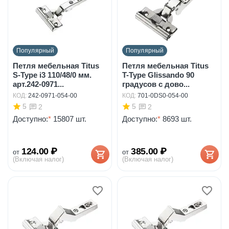
Популярный
Популярный
Петля мебельная Titus
Петля мебельная Titus
S-Type i3 110/48/0 мм.
T-Type Glissando 90
арт.242-0971...
градусов с дово...
КОД:
242-0971-054-00
КОД:
701-0DS0-054-00
5
5
2
2
Доступно:
*
15807 шт.
Доступно:
*
8693 шт.
124.00
₽
385.00
₽
от
от
(Включая налог)
(Включая налог)