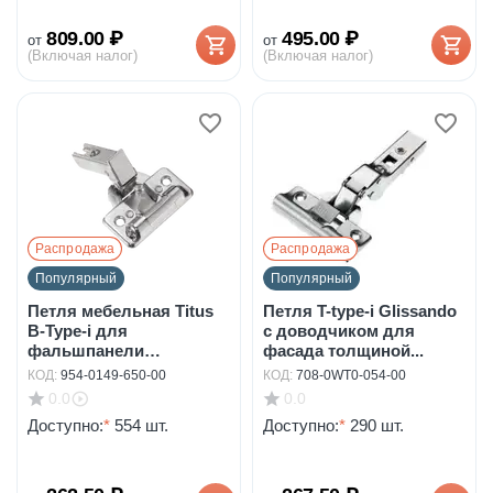
809.00
₽
495.00
₽
от
от
(Включая налог)
(Включая налог)
Распродажа
Распродажа
Популярный
Популярный
Петля мебельная Titus
Петля T-type-i Glissando
B-Type-i для
с доводчиком для
фальшпанели
фасада толщиной...
110/48/18...
КОД:
954-0149-650-00
КОД:
708-0WT0-054-00
0.0
0.0
Доступно:
*
554 шт.
Доступно:
*
290 шт.