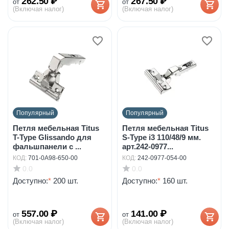
262.50
₽
267.50
₽
от
от
(Включая налог)
(Включая налог)
Популярный
Популярный
Петля мебельная Titus
Петля мебельная Titus
T-Type Glissando для
S-Type i3 110/48/9 мм.
фальшпанели с ...
арт.242-0977...
КОД:
701-0A98-650-00
КОД:
242-0977-054-00
0.0
0.0
Доступно:
*
200 шт.
Доступно:
*
160 шт.
557.00
₽
141.00
₽
от
от
(Включая налог)
(Включая налог)