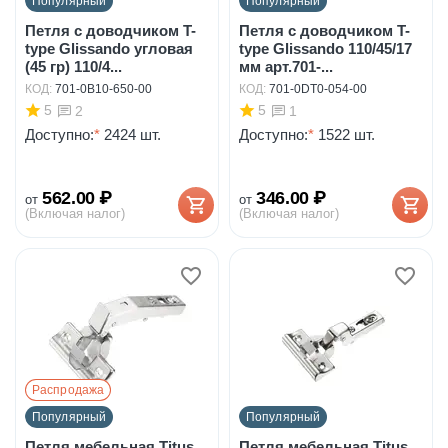
Популярный
Популярный
Петля с доводчиком T-
Петля с доводчиком T-
type Glissando угловая
type Glissando 110/45/17
(45 гр) 110/4...
мм арт.701-...
КОД:
701-0B10-650-00
КОД:
701-0DT0-054-00
5
5
2
1
Доступно:
*
2424 шт.
Доступно:
*
1522 шт.
562.00
₽
346.00
₽
от
от
(Включая налог)
(Включая налог)
Распродажа
Популярный
Популярный
Петля мебельная Titus
Петля мебельная Titus