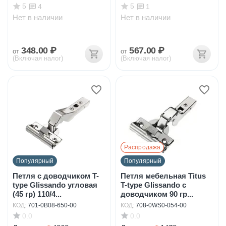
5
5
4
1
Нет в наличии
Нет в наличии
348.00
₽
567.00
₽
от
от
(Включая налог)
(Включая налог)
Распродажа
Популярный
Популярный
Петля с доводчиком T-
Петля мебельная Titus
type Glissando угловая
T-type Glissando с
(45 гр) 110/4...
доводчиком 90 гр...
КОД:
701-0B08-650-00
КОД:
708-0WS0-054-00
0.0
0.0