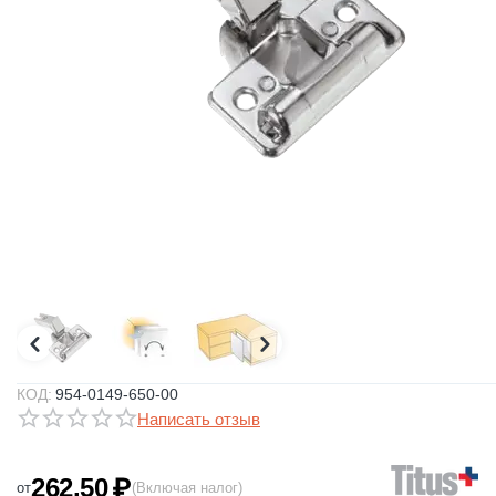
КОД:
954-0149-650-00
Написать отзыв
262.50
₽
от
(Включая налог)