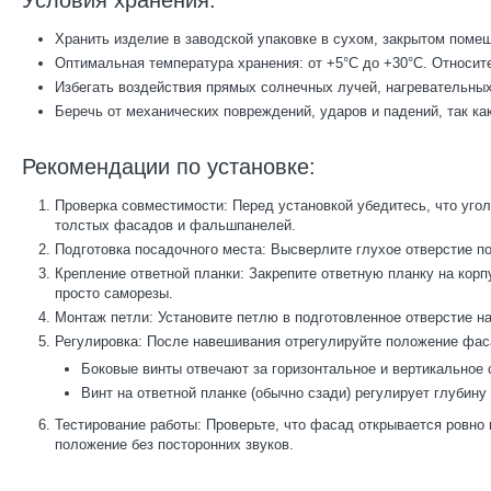
Условия хранения:
Хранить изделие в заводской упаковке в сухом, закрытом поме
Оптимальная температура хранения: от +5°C до +30°C. Относит
Избегать воздействия прямых солнечных лучей, нагревательных
Беречь от механических повреждений, ударов и падений, так ка
Рекомендации по установке:
Проверка совместимости: Перед установкой убедитесь, что уго
толстых фасадов и фальшпанелей.
Подготовка посадочного места: Высверлите глухое отверстие п
Крепление ответной планки: Закрепите ответную планку на кор
просто саморезы.
Монтаж петли: Установите петлю в подготовленное отверстие н
Регулировка: После навешивания отрегулируйте положение фас
Боковые винты отвечают за горизонтальное и вертикальное
Винт на ответной планке (обычно сзади) регулирует глубину
Тестирование работы: Проверьте, что фасад открывается ровно 
положение без посторонних звуков.