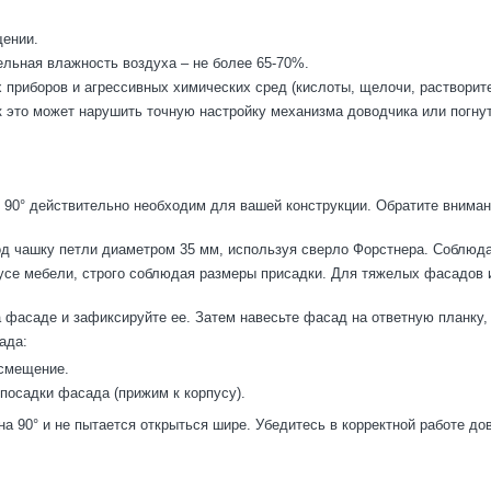
щении.
ельная влажность воздуха – не более 65-70%.
 приборов и агрессивных химических сред (кислоты, щелочи, растворите
к это может нарушить точную настройку механизма доводчика или погнут
л 90° действительно необходим для вашей конструкции. Обратите вним
од чашку петли диаметром 35 мм, используя сверло Форстнера. Соблюд
пусе мебели, строго соблюдая размеры присадки. Для тяжелых фасадов и
а фасаде и зафиксируйте ее. Затем навесьте фасад на ответную планку
ада:
 смещение.
 посадки фасада (прижим к корпусу).
на 90° и не пытается открыться шире. Убедитесь в корректной работе д