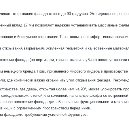
чивает открывание фасада строго до 90 градусов. Это идеальное решени
ченный вклад 17 мм позволяют надежно устанавливать массивные фальш
плавное и бесшумное закрывание Titus, повышая комфорт использования
в открывания/закрывания. Усиленная геометрия и качественные материа
ожения фасада (по вертикали, горизонтали и глубине) после установки
м немецкого бренда Titus, признанного мирового лидера в производств
и, где критически важно ограничить угол открывания фасада. Рекоменд
транстве, где дверь, открытая более чем на 90°, может блокировать пр
холодильником, стеной или колонной; напольные шкафы со встроенной
деленное положение фасада для обеспечения функциональности механиз
в ниши с ограниченным пространством перед ними.
ми фасадами, требующими усиленной фурнитуры.