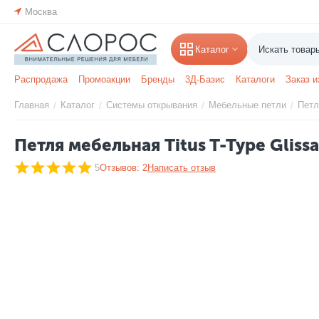
Москва
Каталог
Распродажа
Промоакции
Бренды
3Д-Базис
Каталоги
Заказ и
Главная
Каталог
Системы открывания
Мебельные петли
Петл
/
/
/
/
Петля мебельная Titus T-Type Glis
5
Отзывов: 2
Написать отзыв