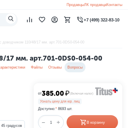
Продавцы
ЛК продавца
Контакты
+7 (499) 322-83-10
с доводчиком 110/48/17 мм. арт.701-0DS0-054-00
48/17 мм. арт.701-0DS0-054-00
арактеристики
Файлы
Отзывы
Вопросы
385.00
₽
от
(Включая налог)
Узнать цену для юр. лиц
Доступно:
*
8693 шт.
+
−
В корзину
45 градусов