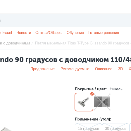
з Excel
Новости
Статьи/Обзоры
Обучение
Готовые решения
и с доводчиками
Петля мебельная Titus T-Type Glissando 90 градусов 
/
sando 90 градусов с доводчиком 110/
Предложение
Рекомендуемые
Описание
3D
Х
Покрытие / цвет:
Никель
Применение (угол):
15 градусов
30 градусов