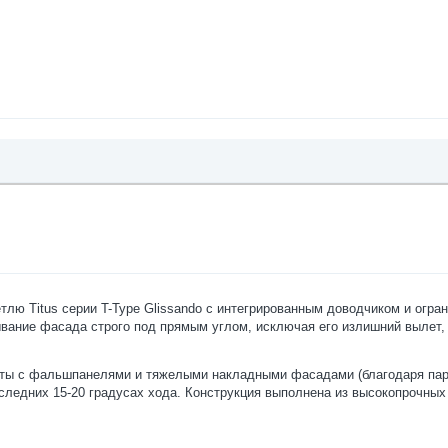
 Titus серии T-Type Glissando с интегрированным доводчиком и ограни
крывание фасада строго под прямым углом, исключая его излишний выле
боты с фальшпанелями и тяжелыми накладными фасадами (благодаря пар
последних 15-20 градусах хода. Конструкция выполнена из высокопрочн