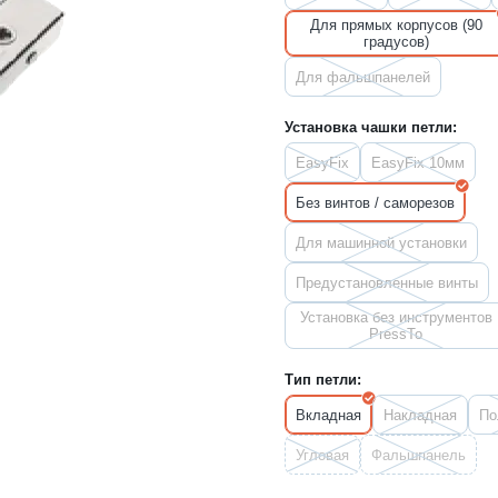
Для прямых корпусов (90
градусов)
Для фальшпанелей
Установка чашки петли:
EasyFix
EasyFix 10мм
Без винтов / саморезов
Для машинной установки
Предустановленные винты
Установка без инструментов
PressTo
Тип петли:
Вкладная
Накладная
По
Угловая
Фальшпанель