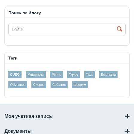
Поиск по блогу
Теги
CUBO
Metalimpex
Permo
T-type
Titus
Выставка
Обучение
Слорос
Событие
Шоурум
Моя учетная запись
Документы