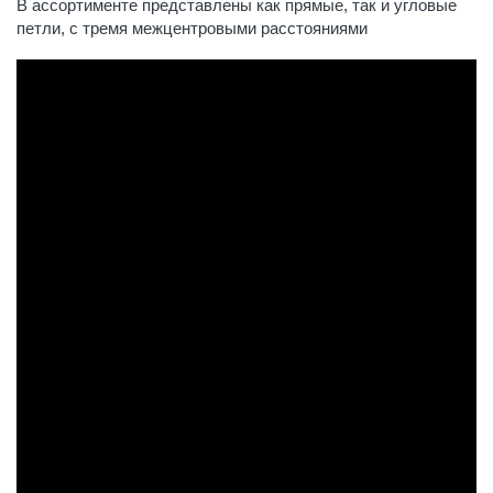
В ассортименте представлены как прямые, так и угловые
петли, с тремя межцентровыми расстояниями