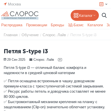
Москва
Каталог
Распродажа
Промоакции
Бренды
3Д-Базис
Каталоги
За
Главная
Обучение
Слорос. Лайв
Петля S-type i3
/
/
/
Петля S-type i3
29 Сен 2025
Слорос. Лайв
Петля S-type i3 — отличный баланс комфорта и
надежности в средней ценовой категории
✅ Петля оснащена встроенным в чашку доводчиком
премиум-класса с трехступенчатой системой закрывания.
✅ Ресурс работы петель и доводчика составляет не менее
80 000 циклов.
✅ Быстромонтажный механизм крепления на планку с
защелкиванием (Clip-on) значительно облегчает установку.