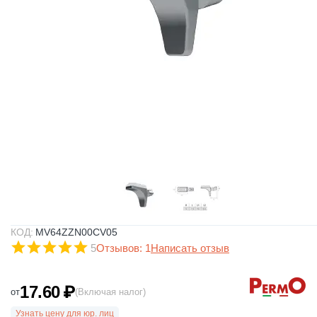
КОД:
MV64ZZN00CV05
5
Отзывов: 1
Написать отзыв
17.60
₽
от
(Включая налог)
Узнать цену для юр. лиц