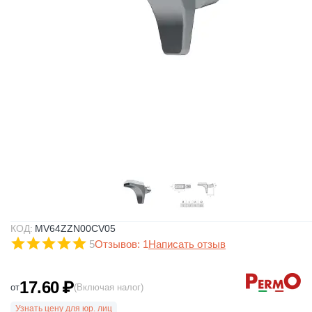
КОД:
MV64ZZN00CV05
5
Отзывов: 1
Написать отзыв
17.60
₽
от
(Включая налог)
Узнать цену для юр. лиц