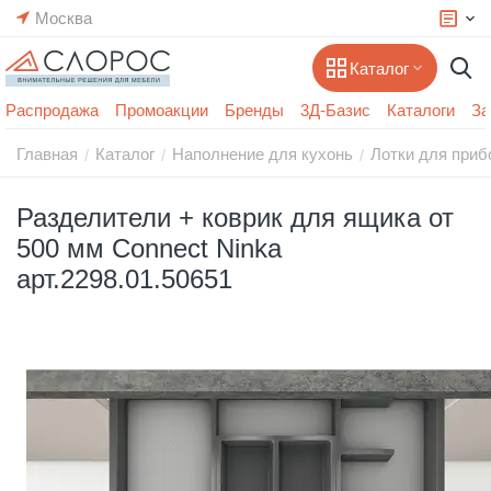
Москва
Каталог
Распродажа
Промоакции
Бренды
3Д-Базис
Каталоги
За
Главная
Каталог
Наполнение для кухонь
Лотки для приб
/
/
/
Разделители + коврик для ящика от
500 мм Connect Ninka
арт.2298.01.50651