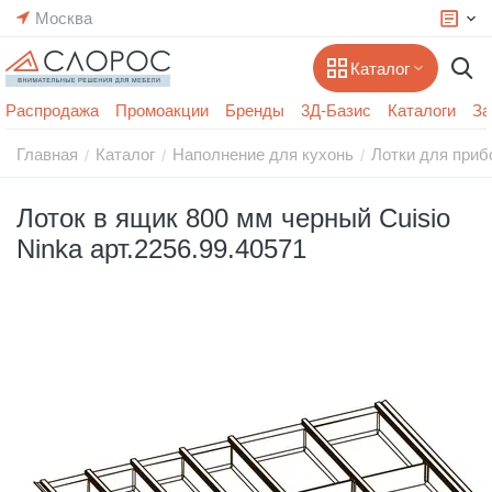
Москва
Каталог
Распродажа
Промоакции
Бренды
3Д-Базис
Каталоги
За
Главная
Каталог
Наполнение для кухонь
Лотки для приб
/
/
/
Лоток в ящик 800 мм черный Cuisio
Ninka арт.2256.99.40571