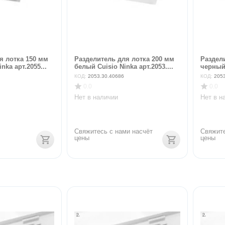
я лотка 150 мм
Разделитель для лотка 200 мм
Раздел
nka арт.2055...
белый Cuisio Ninka арт.2053....
черный 
КОД:
2053.30.40686
КОД:
205
0.0
0.0
Нет в наличии
Нет в н
Свяжитесь с нами насчёт 
Свяжите
цены
цены