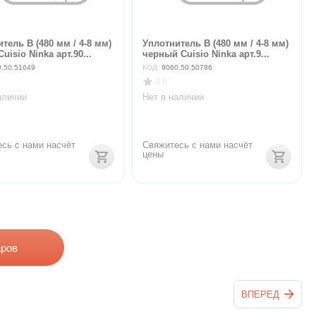
тель В (480 мм / 4-8 мм)
Уплотнитель В (480 мм / 4-8 мм)
uisio Ninka арт.90...
черный Cuisio Ninka арт.9...
0.50.51649
КОД:
9060.50.50786
0.0
аличии
Нет в наличии
сь с нами насчёт 
Свяжитесь с нами насчёт 
цены
аров
ВПЕРЕД