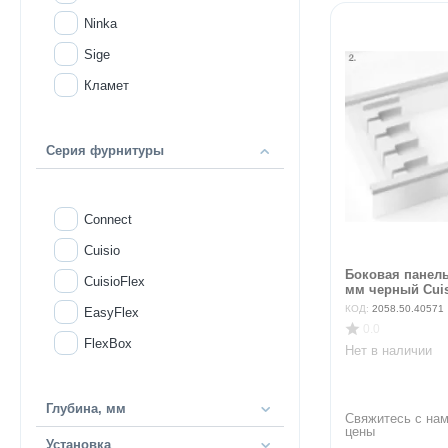
Ninka
Sige
Кламет
Серия фурнитуры
Connect
Cuisio
Боковая панель
CuisioFlex
мм черный Cuisi
КОД:
2058.50.40571
EasyFlex
0.0
FlexBox
Нет в наличии
Глубина, мм
Свяжитесь с нам
цены
Установка