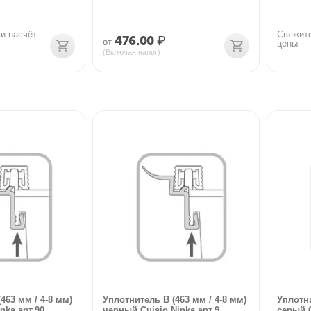
и насчёт 
Свяжите
476.00
₽
от
цены
(Включая налог)
463 мм / 4-8 мм)
Уплотнитель В (463 мм / 4-8 мм)
Уплотни
ka арт.90...
черный Cuisio Ninka арт.9...
серый C