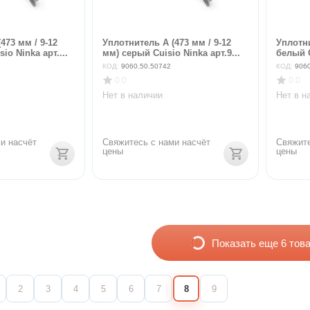
473 мм / 9-12
Уплотнитель А (473 мм / 9-12
Уплотни
io Ninka арт....
мм) серый Cuisio Ninka арт.9...
белый C
КОД:
9060.50.50742
КОД:
906
0.0
0.0
Нет в наличии
Нет в н
и насчёт 
Свяжитесь с нами насчёт 
Свяжите
цены
цены
Показать еще 6 тов
2
3
4
5
6
7
8
9