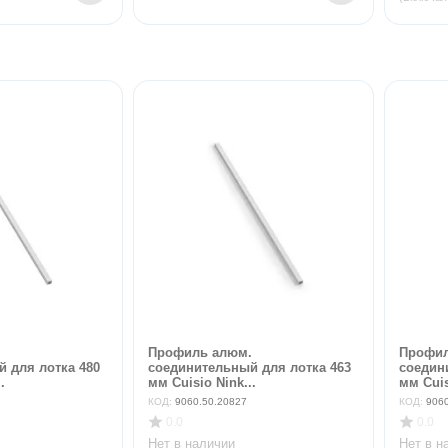
.
Профиль алюм.
Профил
 для лотка 480
соединительный для лотка 463
соедин
.
мм Cuisio Nink...
мм Cuis
КОД:
9060.50.20827
КОД:
906
0.0
0.0
Нет в наличии
Нет в н