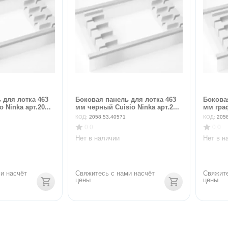
 для лотка 463
Боковая панель для лотка 463
Бокова
 Ninka арт.20...
мм черный Cuisio Ninka арт.2...
мм граф
КОД:
2058.53.40571
КОД:
205
0.0
0.0
Нет в наличии
Нет в н
и насчёт 
Свяжитесь с нами насчёт 
Свяжите
цены
цены