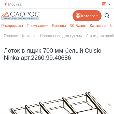
Москва
Каталог
Распродажа
Промоакции
Бренды
3Д-Базис
Каталоги
За
Главная
Каталог
Наполнение для кухонь
Лотки для приб
/
/
/
Лоток в ящик 700 мм белый Cuisio
Ninka арт.2260.99.40686