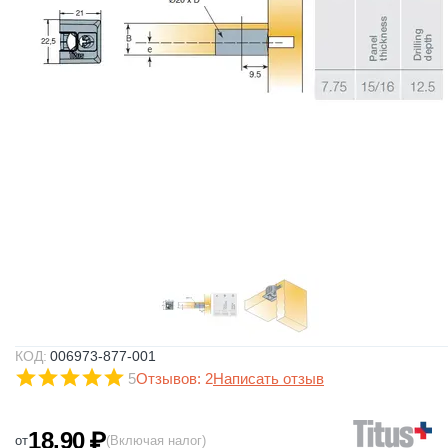
КОД:
006973-877-001
5
Отзывов: 2
Написать отзыв
18.90
₽
от
(Включая налог)