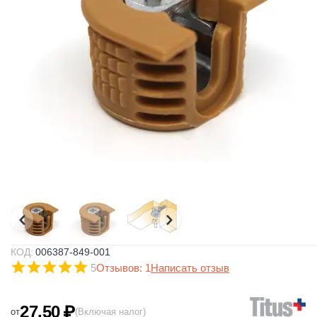
КОД:
006387-849-001
5
Отзывов: 1
Написать отзыв
27.50
₽
от
(Включая налог)