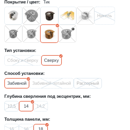
Покрытие / цвет:
Тик
Никель
Тип установки:
Сбоку и сверху
Сверху
Способ установки:
Забивной
Забивной потайной
Распорный
Глубина сверления под эксцентрик, мм:
12,5
14
14,2
Толщина панели, мм:
15
16
18