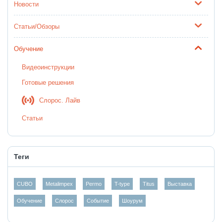
Новости
Статьи/Обзоры
Обучение
Видеоинструкции
Готовые решения
Слорос. Лайв
Статьи
Теги
CUBO
Metalimpex
Permo
T-type
Titus
Выставка
Обучение
Слорос
Событие
Шоурум