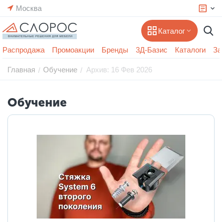
Москва
Каталог
Распродажа
Промоакции
Бренды
3Д-Базис
Каталоги
За
Главная
Обучение
Архив: 16 Фев 2026
/
/
Обучение