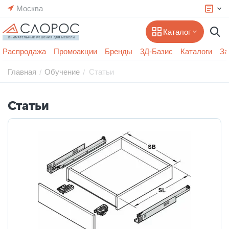
Москва
Каталог
Распродажа
Промоакции
Бренды
3Д-Базис
Каталоги
За
Главная
Обучение
Статьи
/
/
Статьи