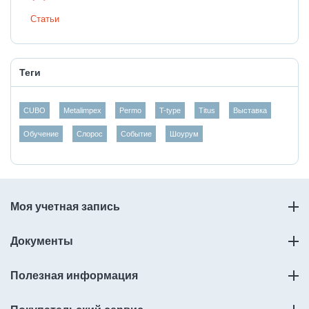
Статьи
Теги
CUBO
Metalimpex
Permo
T-type
Titus
Выставка
Обучение
Слорос
Событие
Шоурум
Моя учетная запись
Документы
Полезная информация