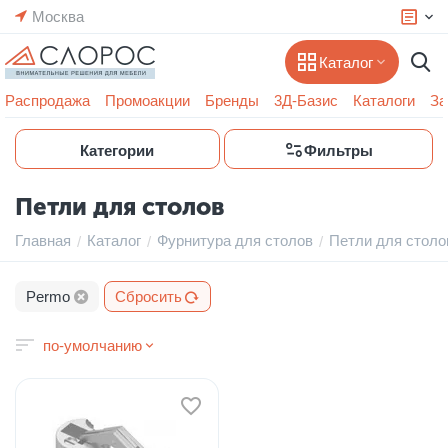
Москва
Каталог
Распродажа
Промоакции
Бренды
3Д-Базис
Каталоги
За
Категории
Фильтры
Петли для столов
Главная
Каталог
Фурнитура для столов
Петли для столо
/
/
/
Permo
Сбросить
по-умолчанию