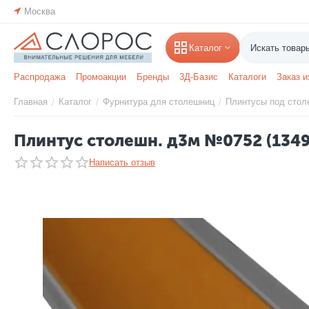
Москва
Каталог
Распродажа
Промоакции
Бренды
3Д-Базис
Каталоги
Заказ и
Главная
Каталог
Фурнитура для столешниц
Плинтусы под стол
/
/
/
Плинтус столешн. д3м №0752 (134
Написать отзыв