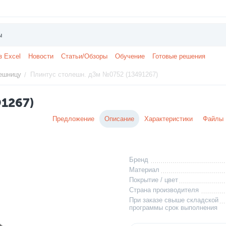
з Excel
Новости
Статьи/Обзоры
Обучение
Готовые решения
ешницу
Плинтус столешн. д3м №0752 (13491267)
/
91267)
Предложение
Описание
Характеристики
Файлы
Бренд
Материал
Покрытие / цвет
Страна производителя
При заказе свыше складской
программы срок выполнения