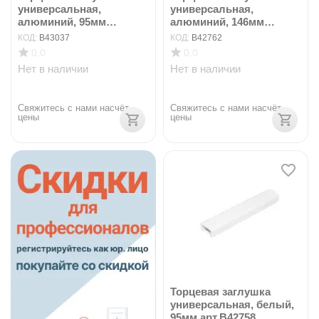
универсальная,
универсальная,
алюминий, 95мм
алюминий, 146мм
арт.B43037
арт.B42762
КОД:
B43037
КОД:
B42762
0.0
0.0
Нет в наличии
Нет в наличии
Свяжитесь с нами насчёт 
Свяжитесь с нами насчёт 
цены
цены
Торцевая заглушка
универсальная, белый,
95мм арт.B42758