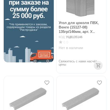
Угол для цоколя ПВХ,
Венге (15127-08)
135гр/146мм, арт. У...
КОД:
УЦВ135146
0.0
Нет в наличии
Свяжитесь с нами насчёт 
цены