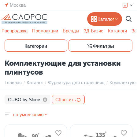
Москва
Каталог
Распродажа
Промоакции
Бренды
3Д-Базис
Каталоги
За
Категории
Фильтры
Комплектующие для установки
плинтусов
Главная
Каталог
Фурнитура для столешниц
Комплектующ
/
/
/
CUBO by Sloros
Сбросить
по-умолчанию