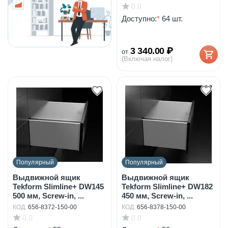
0.0
Доступно:
*
64 шт.
3 340.00
₽
от
(Включая налог)
Популярный
Популярный
Выдвижной ящик
Выдвижной ящик
Tekform Slimline+ DW145
Tekform Slimline+ DW182
500 мм, Screw-in, ...
450 мм, Screw-in, ...
КОД:
656-8372-150-00
КОД:
656-8378-150-00
0.0
0.0