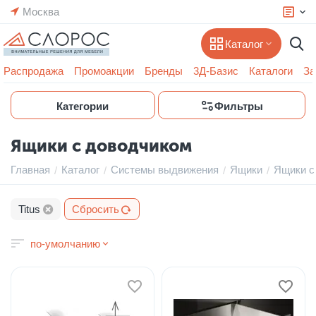
Москва
Каталог
Распродажа
Промоакции
Бренды
3Д-Базис
Каталоги
За
Категории
Фильтры
Ящики с доводчиком
Главная
Каталог
Системы выдвижения
Ящики
Ящики с
/
/
/
/
Titus
Сбросить
по-умолчанию