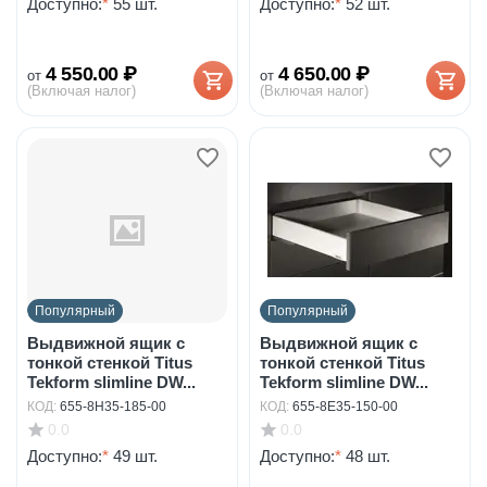
Доступно:
*
55 шт.
Доступно:
*
52 шт.
4 550.00
₽
4 650.00
₽
от
от
(Включая налог)
(Включая налог)
Популярный
Популярный
Выдвижной ящик с
Выдвижной ящик с
тонкой стенкой Titus
тонкой стенкой Titus
Tekform slimline DW...
Tekform slimline DW...
КОД:
655-8H35-185-00
КОД:
655-8E35-150-00
0.0
0.0
Доступно:
*
49 шт.
Доступно:
*
48 шт.