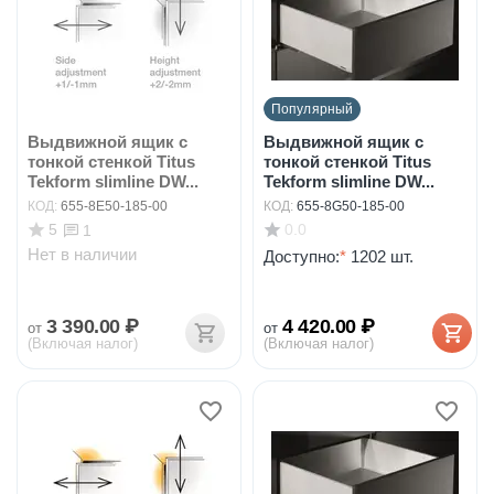
Популярный
Выдвижной ящик с
Выдвижной ящик с
тонкой стенкой Titus
тонкой стенкой Titus
Tekform slimline DW...
Tekform slimline DW...
КОД:
655-8E50-185-00
КОД:
655-8G50-185-00
5
0.0
1
Нет в наличии
Доступно:
*
1202 шт.
3 390.00
₽
4 420.00
₽
от
от
(Включая налог)
(Включая налог)