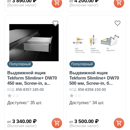
3 890.00
₽
4 200.00
₽
от
от
(Включая налог)
(Включая налог)
Популярный
Популярный
Выдвижной ящик
Выдвижной ящик
Tekform Slimline+ DW70
Tekform Slimline+ DW70
450 мм, Screw-in, а...
500 мм, Screw-in, б...
КОД:
656-8357-185-00
КОД:
656-8358-150-00
0.0
0.0
Доступно:
*
35 шт.
Доступно:
*
34 шт.
3 340.00
₽
3 500.00
₽
от
от
(Включая налог)
(Включая налог)