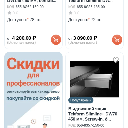
DW145 450 мм, белый...
Tekform slimline DW...
КОД:
655-8G62-150-00
КОД:
655-8G35-185-00
0.0
0.0
Доступно:
*
78 шт.
Доступно:
*
72 шт.
4 200.00
₽
3 890.00
₽
от
от
(Включая налог)
(Включая налог)
Популярный
Выдвижной ящик
Tekform Slimline+ DW70
450 мм, Screw-in, б...
КОД:
656-8357-150-00