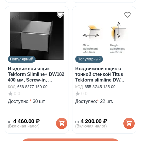
Популярный
Популярный
Выдвижной ящик
Выдвижной ящик с
Tekform Slimline+ DW182
тонкой стенкой Titus
400 мм, Screw-in, ...
Tekform slimline DW...
КОД:
656-8377-150-00
КОД:
655-8G45-185-00
0.0
0.0
Доступно:
*
30 шт.
Доступно:
*
22 шт.
4 460.00
₽
4 200.00
₽
от
от
(Включая налог)
(Включая налог)