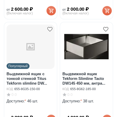
2 600.00
₽
2 000.00
₽
от
от
(Включая налог)
(Включая налог)
Популярный
Выдвижной ящик с
Выдвижной ящик
тонкой стенкой Titus
Tekform Slimline Tacto
Tekform slimline DW...
DW145 450 мм, антра...
КОД:
655-8G35-150-00
КОД:
655-8G62-185-00
0.0
0.0
Доступно:
*
46 шт.
Доступно:
*
38 шт.