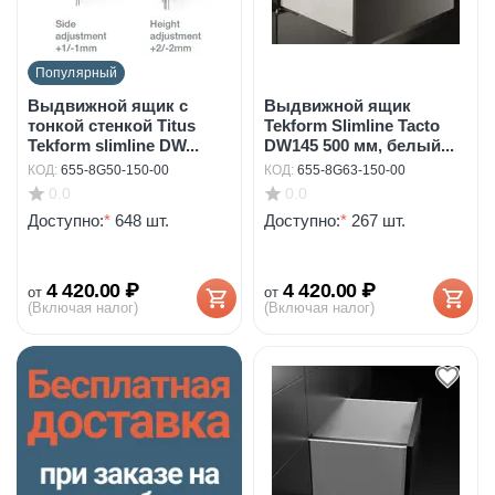
Популярный
Выдвижной ящик с
Выдвижной ящик
тонкой стенкой Titus
Tekform Slimline Tacto
Tekform slimline DW...
DW145 500 мм, белый...
КОД:
655-8G50-150-00
КОД:
655-8G63-150-00
0.0
0.0
Доступно:
*
648 шт.
Доступно:
*
267 шт.
4 420.00
₽
4 420.00
₽
от
от
(Включая налог)
(Включая налог)