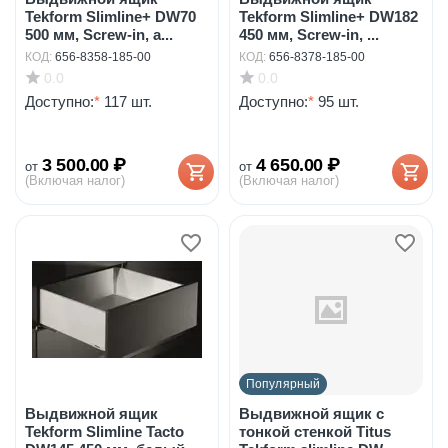
Tekform Slimline+ DW70
Tekform Slimline+ DW182
500 мм, Screw-in, а...
450 мм, Screw-in, ...
КОД:
656-8358-185-00
КОД:
656-8378-185-00
0.0
0.0
Доступно:
*
117 шт.
Доступно:
*
95 шт.
3 500.00
₽
4 650.00
₽
от
от
(Включая налог)
(Включая налог)
Популярный
Выдвижной ящик
Выдвижной ящик с
Tekform Slimline Tacto
тонкой стенкой Titus