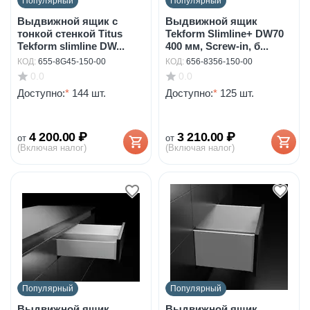
Популярный
Популярный
Выдвижной ящик с
Выдвижной ящик
тонкой стенкой Titus
Tekform Slimline+ DW70
Tekform slimline DW...
400 мм, Screw-in, б...
КОД:
655-8G45-150-00
КОД:
656-8356-150-00
0.0
0.0
Доступно:
*
144 шт.
Доступно:
*
125 шт.
4 200.00
₽
3 210.00
₽
от
от
(Включая налог)
(Включая налог)
Популярный
Популярный
Выдвижной ящик
Выдвижной ящик