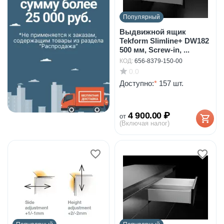
Популярный
Выдвижной ящик
Tekform Slimline+ DW182
500 мм, Screw-in, ...
КОД:
656-8379-150-00
0.0
Доступно:
*
157 шт.
4 900.00
₽
от
(Включая налог)